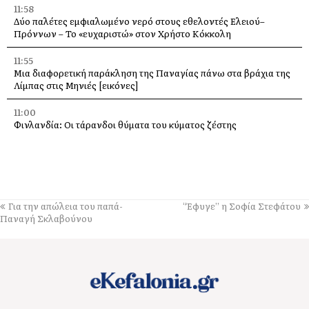
11:58
Δύο παλέτες εμφιαλωμένο νερό στους εθελοντές Ελειού–
Πρόννων – Το «ευχαριστώ» στον Χρήστο Κόκκολη
11:55
Μια διαφορετική παράκληση της Παναγίας πάνω στα βράχια της
Λίμπας στις Μηνιές [εικόνες]
11:00
Φινλανδία: Οι τάρανδοι θύματα του κύματος ζέστης
10:21
Τιμητική εκδήλωση για τον Λάμπρο Κουλουμπαρίτση στο
Αργοστόλι – Παρουσίαση του εμβληματικού έργου του
10:00
Για την απώλεια του παπά-
“Έφυγε” η Σοφία Στεφάτου
Ιερά Παράκληση την Τρίτη στην Υπεραγία Θεοτόκο από τη Μονή
Παναγή Σκλαβούνου
Άτρου
09:40
Από την Αγία Ευφημία μέχρι το Πυργί: Γεμάτη εκδηλώσεις η
βραδιά του Σαββάτου στο Δήμο Σάμης
09:16