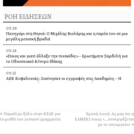
ΡΟΗ ΕΙΔΗΣΕΩΝ
09:28
Πανηγύρι στη Θηνιά: Ο Μιχάλης Βιολάρης και η παρέα του σε μια
μεγάλη μουσική βραδιά
09:24
«Ποιος και γιατί άλλαξε την πινακίδα;» – Ερωτήματα Σαρδελή για
το Οδυσσειακό Κέντρο Ιθάκης
09:21
ΑΕΚ Κεφαλονιάς: Ξεκίνησαν οι εγγραφές στις Ακαδημίες – Η
νέα γενιά του ποδοσφαίρου μπαίνει στο γήπεδο
09:17
Βρέθηκε σκυλί στα Τζανετάτα Σάμης
08:00
Παραλίγο ξύλο στην ΚΕΔΕ για
Χρυσή Αυγή: Ας μας πει η
Ο Καραγκιόζης έρχεται απόψε στα Τσελεντάτα – Δωρεάν Θέατρο
το μισθό του γενικού γραμματέα
ΕΛΜΕΚΙ ποιος «…συνεργάζεται
Σκιών
με το υπουργείο»