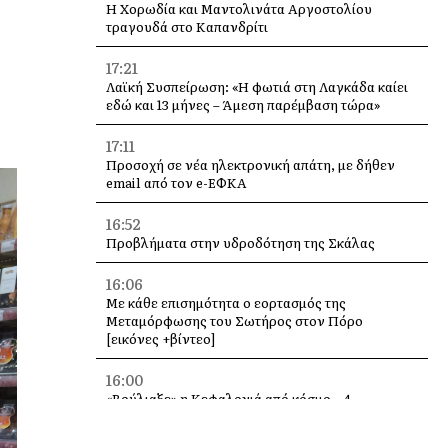
Η Χορωδία και Μαντολινάτα Αργοστολίου
τραγουδά στο Καπανδρίτι
17:21
Λαϊκή Συσπείρωση: «Η φωτιά στη Λαγκάδα καίει
εδώ και 13 μήνες – Άμεση παρέμβαση τώρα»
17:11
Προσοχή σε νέα ηλεκτρονική απάτη, με δήθεν
email από τον e-ΕΦΚΑ
16:52
Προβλήματα στην υδροδότηση της Σκάλας
16:06
Με κάθε επισημότητα ο εορτασμός της
Μεταμόρφωσης του Σωτήρος στον Πόρο
[εικόνες +βίντεο]
16:00
«Βούλιαξε» η Κεφαλονιά από κόσμο – 4
κρουαζιερόπλοια και χιλιάδες επισκέπτες σε
Αργοστόλι και Σάμη