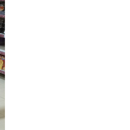
15:01
Τρικούβερτο γλέντι στο Πανηγύρι του Σωτήρος
στα Τραυλιάτα [εικόνες +βίντεο]
14:04
Η Κεφαλονιά πρωταγωνιστεί σε νέα δωρεάν
ψηφιακή τουριστική έκδοση με εξώφυλλο τη
βραβευμένη παραλία Φτέρη
13:59
Εγκαίνια της έκθεσης του Κώστα Ευαγγελάτου
στη σύγχρονη πινακοθήκη “villa Ροδόπη”, στις 8
Αυγούστου
13:37
Διακοπές στο Φισκάρδο κάνουν η Ελένη
Μενεγάκη με τον Μάκη Παντζόπουλο [βίντεο]
13:32
Με λαμπρότητα γιορτάστηκε η Μεταμόρφωση του
Σωτήρος, στα Μαυρικάτα [εικόνες]