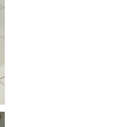
13:19
Σπουδαία μεταγραφή στον Παλληξουριακό, με
τον Βαγγέλη Θεοχάρη, πρώην ποδοσφαιριστή
Παναθηναϊκού, Λεβαδειακού και Απόλλωνα
12:49
Στην υψηλή κατηγορία κινδύνου πυρκαγιάς και
σήμερα η Κεφαλονιά
12:23
Ο Κεφαλονίτης Χάρης Αλιβιζάτος, σήμερα στη
μάχη του παγκόσμιου πρωταθλήματος στίβου
Κ20. Καλή επιτυχία Χάρη
12:14
Αξιοπρεπής παρουσία για την Αποστολία
Αντωνάτου, στο Παγκόσμιο Πρωτάθλημα Στίβου
Κ20 [εικόνες & βίντεο]
12:13
“Τρέχουμε προς το Τραπεζάκι ….για το
Τραπεζάκι”