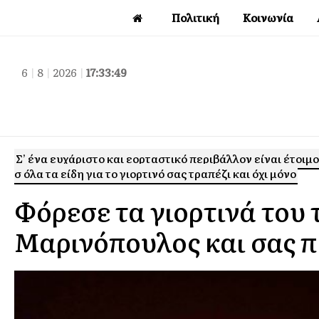
Πολιτική
Κοινωνία
6
|
8
|
2026
|
17:33:51
Σ’ ένα ευχάριστο και εορταστικό περιβάλλον είναι έτοιμ
σ όλα τα είδη για το γιορτινό σας τραπέζι και όχι μόνο
Φόρεσε τα γιορτινά το
Μαρινόπουλος και σας π