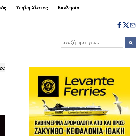
μός
Στηλη Αλατος
Εκκλησία
ές