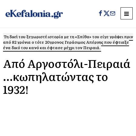
Τη δική του ξεχωριστή ιστορία με τη «Σπίθα» του είχε γράψει πριν
από 82 χρόνια ο τότε 20χρονος Γεράσιμος Απέργης που έφτιαξε
ένα δικό του κανό και έφτασε μέχρι τον Πειραιά.
Από Αργοστόλι-Πειραιά
…κωπηλατώντας το
1932!