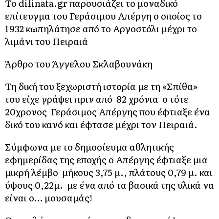
Το dilinata.gr παρουσιάζει το μοναδικό
επίτευγμα του Γεράσιμου Απέργη ο οποίος το
1932 κωπηλάτησε από το Αργοστόλι μέχρι το
λιμάνι του Πειραιά
Άρθρο του Άγγελου Σκλαβουνάκη
Τη δική του ξεχωριστή ιστορία με τη «Σπίθα»
του είχε γράψει πριν από 82 χρόνια ο τότε
20χρονος Γεράσιμος Απέργης που έφτιαξε ένα
δικό του κανό και έφτασε μέχρι τον Πειραιά.
Σύμφωνα με το δημοσίευμα αθλητικής
εφημερίδας της εποχής ο Απέργης έφτιαξε μια
μικρή λέμβο μήκους 3,75 μ., πλάτους 0,79 μ. και
ύψους 0,22μ. με ένα από τα βασικά της υλικά να
είναι ο… μουσαμάς!