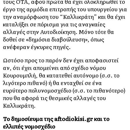
τους ΟΤΑ, αφού πρώτα θα έχει ολοκληρωθεί το
έργο της αρμόδια επιτροπής του υπουργείου για
την αναμόρφωση του “Καλλικράτη” και θα έχει
καταλήξει σε πόρισμα για τις αναγκαίες
αλλαγές στην Αυτοδιοίκηση. Μόνο τότε θα
δοθεί σε «δημόσια διαβούλευση», όπως
ανέφεραν έγκυρες πηγές.
Ωστόσο προς το παρόν δεν έχει αποφασιστεί
αν, ότι έχει απομείνει από σχέδιο νόμου
Κουρουμπλή, θα κατατεθεί αυτόνομο (σ.σ. το
λιγότερο πιθανό) ή θα ενταχθεί σε ένα
ευρύτερο πολυνομοσχέδιο (σ.σ. το πιθανότερο)
που θα αφορά τις θεσμικές αλλαγές του
Καλλικράτη.
Το δημοσίευμα της aftodiokisi.gr και το
ελλιπές νομοσχέδιο