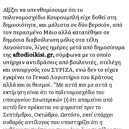
Αξίζει να υπενθυμίσουμε ότι το
πολυνομοσχέδιο Κουρουμπλή είχε δοθεί στη
δημοσιότητα, και μάλιστα σε δύο βερσιόν, από
τον περασμένο Μάιο αλλά κατατέθηκε σε
δημόσια διαβούλευση μόλις στα τέλη
Αυγούστου, λίγες ημέρες μετά από δημοσίευμα
της
aftodioikisi.gr,
σύμφωνα με το οποίο
υπήρχαν αντιδράσεις από βουλευτές, στελέχη
και υπουργούς του ΣΥΡΙΖΑ, ενώ δεν το είχαν
εγκρίνει το Γενικό Λογιστήριο του Κράτους
αλλά και οι θεσμοί.
“Με αυτά και με αυτά η
εκτίμηση είναι ότι το πολυνομοσχέδιο του
υπουργείου Εσωτερικών (ή ότι απομείνει από
αυτό) δεν πρόκειται να ψηφιστεί πριν το
Σεπτέμβριο, Οκτώβριο. Ωστόσο, εκεί υπάρχει
σοβαρός αντίλογος που υποστηρίζει ότι η