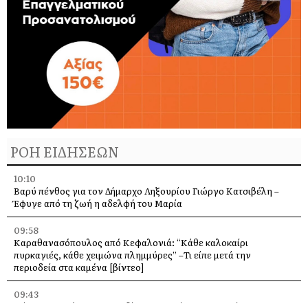
ΡΟΗ ΕΙΔΗΣΕΩΝ
10:10
Βαρύ πένθος για τον Δήμαρχο Ληξουρίου Γιώργο Κατσιβέλη –
Έφυγε από τη ζωή η αδελφή του Μαρία
09:58
Καραθανασόπουλος από Κεφαλονιά: “Κάθε καλοκαίρι
πυρκαγιές, κάθε χειμώνα πλημμύρες” –Τι είπε μετά την
περιοδεία στα καμένα [βίντεο]
09:43
Πάρος: Νεκρό 4χρονο παιδί που εντοπίστηκε σε πισίνα beach