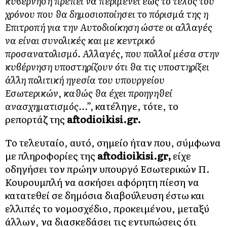
κυβέρνηση πρέπει να περιμένει έως το τέλος του
χρόνου που θα δημοσιοποίησει το πόρισμά της η
Επιτροπή για την Αυτοδιοίκηση ώστε οι αλλαγές
να είναι συνολικές και με κεντρικό
προσανατολισμό. Αλλαγές, που πολλοί μέσα στην
κυβέρνηση υποστηρίζουν ότι θα τις υποστηρίξει
άλλη πολιτική ηγεσία του υπουργείου
Εσωτερικών, καθώς θα έχει προηγηθεί
ανασχηματισμός…”,
κατέληγε, τότε, το
ρεπορτάζ της
aftodioikisi.gr.
Το τελευταίο, αυτό, σημείο ήταν που, σύμφωνα
με πληροφορίες της
aftodioikisi.gr,
είχε
οδηγήσει τον πρώην υπουργό Εσωτερικών Π.
Κουρουμπλή να ασκήσει αφόρητη πίεση να
κατατεθεί σε δημόσια διαβούλευση έστω και
ελλιπές το νομοσχέδιο, προκειμένου, μεταξύ
άλλων, να διασκεδάσει τις εντυπώσεις ότι