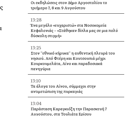
Οι εκδηλώσεις στον Δήμο Αργοστολίου το
ύς
τριήμερο 7, 8 και 9 Αυγούστου
13:28
Ένα μεγάλο «ευχαριστώ» στα Νοσοκομεία
α
Κεφαλονιάς – «Στάθηκαν δίπλα μας σε μια πολύ
δύσκολη στιγμή»
13:25
Στον “εθνικό κήρυκα” η αυθεντική πλευρά του
νησιού. Από Φτέρη και Κουτσουπιά μέχρι
Κουρκουμελάτα, Αίνο και παραδοσιακά
πανηγύρια
13:10
Τα άλογα του Αίνου, σύμμαχοι στην
αντιμετώπιση της πυρκαγιάς
13:04
Παράσταση Καραγκιόζη την Παρασκευή 7
Αυγούστου, στα Τουλιάτα Ερίσου
12:49