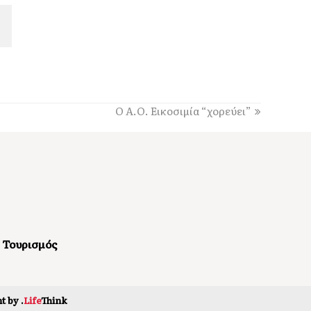
Παραδοσιακό πανηγύρι στις 8 Αυγούστου, στον
Άγιο Νικόλαο Ελειού-Πρόννων
12:49
Πρωτοφανής προσέλευση 3.500 ατόμων
«βούλιαξε» τον Πόρο Κεφαλονιάς στο πανηγύρι
του Σωτήρος!
Ο Α.Ο. Εικοσιμία “χορεύει”
12:36
Απονομή υποτροφιών, από το Ίδρυμα Αδελφών
Στυλιανού Τυπάλδου [εικόνες]
12:24
Απόψε, ποιητική βραδιά από τον Πολιτιστικό
Σύλλογο “Το Πυργί”, στο Τσακαρισιάνο
11:56
Αντίστροφη μέτρηση για το Μουσικό Φεστιβάλ
Τουρισμός
“PALI EKEI”, στο Ληξούρι. Αναλυτικό timeline
11:37
Έφυγε από τη ζωή η Μαρίκα Κασσιανού
t by
.
Life
Think