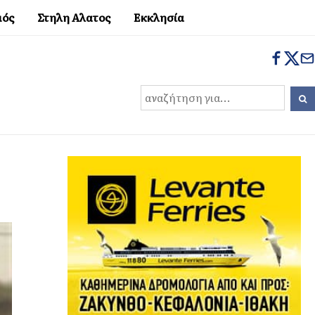
μός
Στηλη Αλατος
Εκκλησία