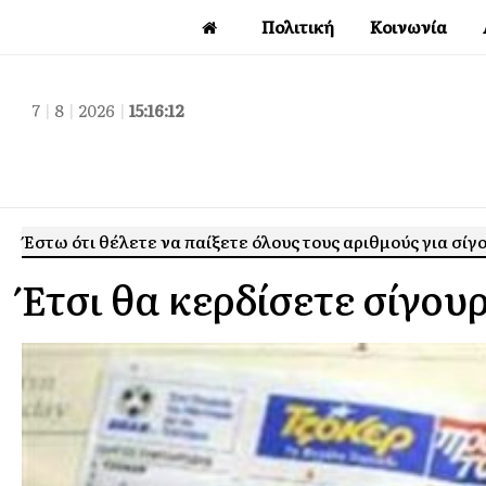
Πολιτική
Κοινωνία
7
|
8
|
2026
|
15:16:13
Έστω ότι θέλετε να παίξετε όλους τους αριθμούς για σί
Έτσι θα κερδίσετε σίγου