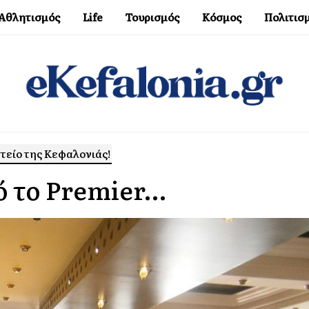
Αθλητισμός
Life
Τουρισμός
Κόσμος
Πολιτισ
τείο της Κεφαλονιάς!
ό το Premier…