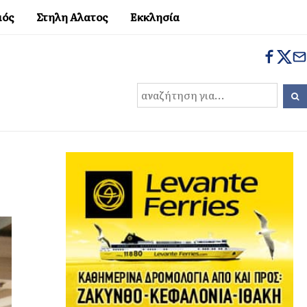
μός
Στηλη Αλατος
Εκκλησία