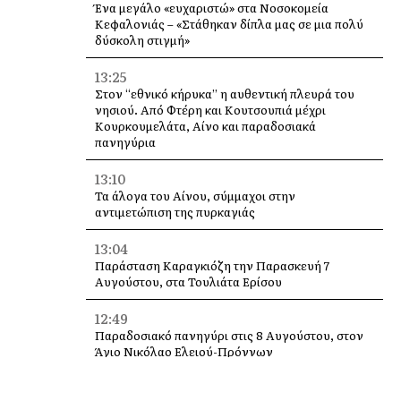
Ένα μεγάλο «ευχαριστώ» στα Νοσοκομεία
Κεφαλονιάς – «Στάθηκαν δίπλα μας σε μια πολύ
δύσκολη στιγμή»
13:25
Στον “εθνικό κήρυκα” η αυθεντική πλευρά του
νησιού. Από Φτέρη και Κουτσουπιά μέχρι
Κουρκουμελάτα, Αίνο και παραδοσιακά
πανηγύρια
13:10
Τα άλογα του Αίνου, σύμμαχοι στην
αντιμετώπιση της πυρκαγιάς
13:04
Παράσταση Καραγκιόζη την Παρασκευή 7
Αυγούστου, στα Τουλιάτα Ερίσου
12:49
Παραδοσιακό πανηγύρι στις 8 Αυγούστου, στον
Άγιο Νικόλαο Ελειού-Πρόννων
12:49