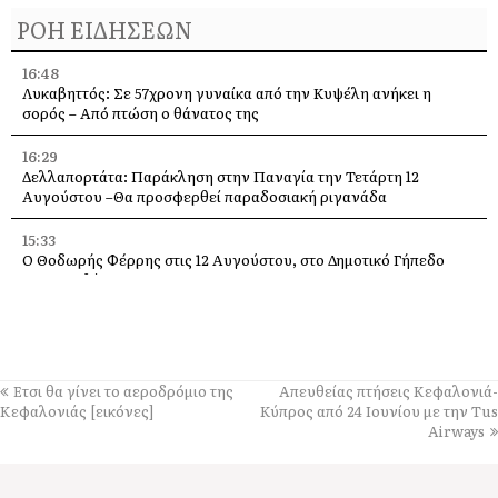
ΡΟΗ ΕΙΔΗΣΕΩΝ
16:48
Λυκαβηττός: Σε 57χρονη γυναίκα από την Κυψέλη ανήκει η
σορός – Από πτώση ο θάνατος της
16:29
Δελλαπορτάτα: Παράκληση στην Παναγία την Τετάρτη 12
Αυγούστου –Θα προσφερθεί παραδοσιακή ριγανάδα
15:33
Ο Θοδωρής Φέρρης στις 12 Αυγούστου, στο Δημοτικό Γήπεδο
Αργοστολίου
13:59
Απόψε τα εγκαίνια της έκθεσης του Κώστα Ευαγγελάτου στη
σύγχρονη πινακοθήκη “villa Ροδόπη”
Ετσι θα γίνει το αεροδρόμιο της
Απευθείας πτήσεις Κεφαλονιά-
11:58
Κεφαλονιάς [εικόνες]
Κύπρος από 24 Ιουνίου με την Tus
Δύο παλέτες εμφιαλωμένο νερό στους εθελοντές Ελειού–
Airways
Πρόννων – Το «ευχαριστώ» στον Χρήστο Κόκκολη
11:55