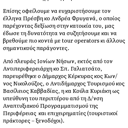
Επίσης οφείλουμε να ευχαριστήσουμε τον
έλληνα Πρέσβη κο Ανδρέα Φρυγανά, ο οποίος
παρέχοντας δεξίωση στην κατοικία του, μας
έδωσε τη δυνατότητα να συζητήσουμε και να
βρεθούμε πιο κοντά με tour operators κι άλλους
σημαντικούς παράγοντες.
Από πλευράς Ιονίων Νήσων, εκτός από τον
Αντιπεριφερειάρχη κο Σπ. Γαλιατσάτο,
παρευρέθηκε ο Δήμαρχος Κέρκυρας κος Κων/
νος Νικολούζος, ο Αντιδήμαρχος Τουρισμού κος
Βασίλειος Καββαδίας, η κα Κούλα Κυριάκη ως
υπεύθυνη του περιπτέρου από τη Δ/νση
Αναπτυξιακού Προγραμματισμού της
Περιφέρειας και επιχειρηματίες (τουριστικοί
πράκτορες – ξενοδόχοι).