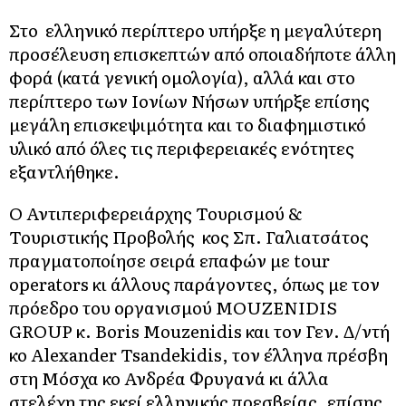
Στο ελληνικό περίπτερο υπήρξε η μεγαλύτερη
προσέλευση επισκεπτών από οποιαδήποτε άλλη
φορά (κατά γενική ομολογία), αλλά και στο
περίπτερο των Ιονίων Νήσων υπήρξε επίσης
μεγάλη επισκεψιμότητα και το διαφημιστικό
υλικό από όλες τις περιφερειακές ενότητες
εξαντλήθηκε.
Ο Αντιπεριφερειάρχης Τουρισμού &
Τουριστικής Προβολής κος Σπ. Γαλιατσάτος
πραγματοποίησε σειρά επαφών με tour
operators κι άλλους παράγοντες, όπως με τον
πρόεδρο του οργανισμού MOUZENIDIS
GROUP κ. Boris Mouzenidis και τον Γεν. Δ/ντή
κο Alexander Tsandekidis, τον έλληνα πρέσβη
στη Μόσχα κο Ανδρέα Φρυγανά κι άλλα
στελέχη της εκεί ελληνικής πρεσβείας, επίσης