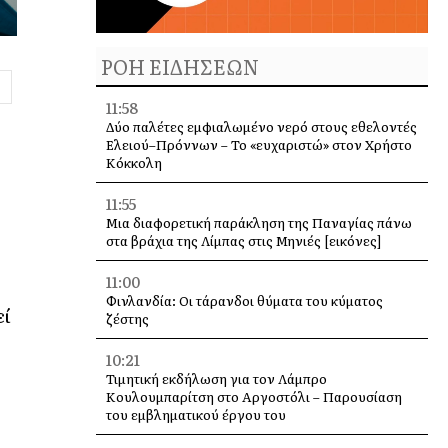
ΡΟΗ ΕΙΔΗΣΕΩΝ
11:58
Δύο παλέτες εμφιαλωμένο νερό στους εθελοντές
Ελειού–Πρόννων – Το «ευχαριστώ» στον Χρήστο
Κόκκολη
11:55
Μια διαφορετική παράκληση της Παναγίας πάνω
στα βράχια της Λίμπας στις Μηνιές [εικόνες]
11:00
Φινλανδία: Οι τάρανδοι θύματα του κύματος
εί
ζέστης
ό
10:21
Τιμητική εκδήλωση για τον Λάμπρο
Κουλουμπαρίτση στο Αργοστόλι – Παρουσίαση
του εμβληματικού έργου του