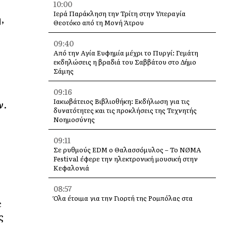
10:00
Ιερά Παράκληση την Τρίτη στην Υπεραγία
,
Θεοτόκο από τη Μονή Άτρου
09:40
Από την Αγία Ευφημία μέχρι το Πυργί: Γεμάτη
εκδηλώσεις η βραδιά του Σαββάτου στο Δήμο
Σάμης
09:16
Ιακωβάτειος Βιβλιοθήκη: Εκδήλωση για τις
ν.
δυνατότητες και τις προκλήσεις της Τεχνητής
Νοημοσύνης
09:11
Σε ρυθμούς EDM ο Θαλασσόμυλος – Το NØMA
Festival έφερε την ηλεκτρονική μουσική στην
Κεφαλονιά
08:57
Όλα έτοιμα για την Γιορτή της Ρομπόλας στα
ε
Βαλσαμάτα
ς