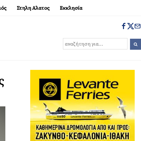
μός
Στηλη Αλατος
Εκκλησία
ς