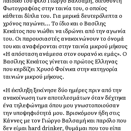
παιδικό του φίλο Γιώργο Βαλσαμή, διευθυντή
Φωτογραφίας στην ταινία του, ο οποίος
κάθεται δίπλα του. Για μερικά δευτερόλεπτα ο
χρόνος παγώνει… Το ίδιο και ο Βασίλης
Κεκάτος που νιώθει να ιδρώνει από την αγωνία
του. Οι παρουσιαστές ανακοινώνουν το όνομά
του και αναφέρονται στην ταινία μικρού μήκους
«Η απόσταση ανάμεσα στον ουρανό κι εμάς». Ο
Βασίλης Κεκάτος γίνεται ο πρώτος Ελληνας
που κερδίζει Χρυσό Φοίνικα στην κατηγορία
ταινιών μικρού μήκους.
«Η έκπληξη ξεκίνησε δύο ημέρες πριν από την
ανακοίνωση των αποτελεσμάτων όταν δέχτηκα
ένα τηλεφώνημα όπου μου γνωστοποιούσαν
την υποψηφιότητά μου. Βρισκόμουν ήδη στις
Κάννες με τον Γιώργο Βαλσαμή και παρόλο που
δεν είμαι hard drinker, θυμάμαι που του είπα