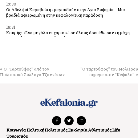
19:30
Οι Αδελφοί Καραβιώτη τραγουδούν στην Αγία Ευφημία – Μια
βραδιά αφιερωμένη στην κεφαλονίτικη παράδοση
18:31
Κουρής: «Ένα μεγάλο ευχαριστώ σε όλους όσοι έδωσαν τη μάχη
με τις φλόγες στην Κεφαλονιά»
18:28
Παράκληση προς την Υπεραγία Θεοτόκο στην Ιερά Μονή
Θεμάτων Πυλάρου
Ο “Ταρτούφος” από τον
“Ο Ταρτούφος” του Μολιέρου
18:00
Πολιτιστικό Σύλλογο Τζαννάτων
σήμερα στον “Κέφαλο”
Η Χορωδία και Μαντολινάτα Αργοστολίου τραγουδά στο
Καπανδρίτι
17:21
Λαϊκή Συσπείρωση: «Η φωτιά στη Λαγκάδα καίει εδώ και 13
μήνες – Άμεση παρέμβαση τώρα»
17:11
Προσοχή σε νέα ηλεκτρονική απάτη, με δήθεν email από τον e-
Κοινωνία
Πολιτική
Πολιτισμός
Εκκλησία
Αθλητισμός
Life
ΕΦΚΑ
Τουρισμός