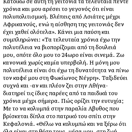
Κατοικώ σε αυτή τη γειτονιά τα τελευταία πέντε
χρόνια και μου αρέσει το γεγονός ότι είναι
πολυπολιτισμική. Βλέπεις από Ασιάτες μέχρι
Αφρικανούς, ενώ η αίσθηση της γειτονιάς δεν
έχει χαθεί ολότελα». Κάνει μια παύση και
συμπληρώνει: «Τα τελευταία χρόνια έχω την
πολυτέλεια να βιοπορίζομαι από τη δουλειά
μου, οπότε όλο μου το 24ωρο είναι σινεμά. Ζω
κανονικά χωρίς καμία υπερβολή. Η μόνη μου
πολυτέλεια είναι ότι έχω τη δυνατότητα να πίνω
τον καφέ μου στη Φωκίωνος Νέγρη». Ταξιδεύει
συχνά και -αν και πλέον ζει στην Αθήνα-
διατηρεί τις ίδιες παρέες από τα παιδικά του
χρόνια μέχρι σήμερα. Πώς ορίζει την ευτυχία;
Με το να κολυμπά στην παραλία Αβυθος που
βρίσκεται δίπλα στο πατρικό του σπίτι στην
Κεφαλονιά. «Θέλω να κολυμπώ και να ξέρω ότι
όλα είναι στη θέση τους, μέσα μου, στη ζωή