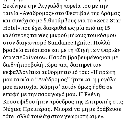
Ξεκίνησε την ιλιγγιώδη πορεία του με την
ταινία «Ανάδρομος» στο Φεστιβάλ της Δράμας
και συνέχισε με διθυράμβους για το «Zero Star
Hotel» που έχει διακριθεί ως μία από τις 15
καλύτερες ταινίες μικρού μήκους του κόσμου
στον διαγωνισμό Sundance Ignite. Πολλά
βραβεία απέσπασε και με τη «Σιγή των ψαριών
όταν πεθαίνουν». Παρότι βραβευμένος και με
διεθνή προβολή τώρα πια, διατηρεί τον
κεφαλλονίτικο αυθορμητισμό του: «Η πρώτη
μου ταινία ο “Ανάδρομος” ήταν και η μεγάλη
μου αποτυχία. Χάρη σ’ αυτόν όμως ήρθα σε
επαφή με την παραγωγό μου. Η Ελένη
Κοσσυφίδου ήταν πρόεδρος της Επιτροπής στις
Νύχτες Πρεμιέρας. Μπορεί να μη με βράβευσε
τότε, αλλά τουλάχιστον γνωριστήκαμε».