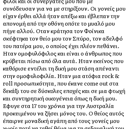
φίλοι και οι συνεργάτες μου που με
συνόδευσαν για να με στηρίξουν. Οι γονείς μου
είχαν έρθει αλλά ήταν απέξω και έβλεπαν την
απονομή από την οθόνη οπότε το μυαλό μου
πήγε αλλού. Οταν κράτησα τον Φοίνικα
σκέφτηκα τον θείο μου τον Σπύρο, τον αδελφό
του πατέρα μου, ο οποίος έχει πλέον πεθάνει.
Ηταν ομοφυλόφιλος και είναι ο άνθρωπος που
κρύβεται πίσω από όλα αυτά. Ηταν εκείνος που
καθόρισε εντέλει τη δική μου στάση απέναντι
στην ομοφυλοφιλία. Ηταν μια ατόφια rock &
roll προσωπικότητα, που έκανε come out στα
δεκάξι του σε δύσκολες εποχές και σε μια φτωχή
και συντηρητική οικογένεια όπως η δική μου.
Εφυγε στα 17 του χρόνια για την Αυστραλία
προκειμένου να ζήσει μόνος του. Ο θείος αυτός
έπαιρνε μοναδική αγάπη από τους γονείς μου
χωρίς ποτέ να τεθεί θέμα για τη σεξουαλική του