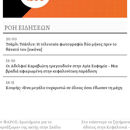
ΡΟΗ ΕΙΔΗΣΕΩΝ
20:00
Τσάρλι Τσάπλιν: Η τελευταία φωτογραφία δύο μήνες πριν το
θάνατό του [εικόνα]
19:30
Οι Αδελφοί Καραβιώτη τραγουδούν στην Αγία Ευφημία – Μια
βραδιά αφιερωμένη στην κεφαλονίτικη παράδοση
18:31
Κουρής: «Ένα μεγάλο ευχαριστώ σε όλους όσοι έδωσαν τη μάχη
με τις φλόγες στην Κεφαλονιά»
18:28
Παράκληση προς την Υπεραγία Θεοτόκο στην Ιερά Μονή
Θεμάτων Πυλάρου
ΦΑΡΟΣ: Ερωτήματα για το
Στο επίκεντρο τα ζητήματα
18:00
«μπάζωμα» της ακτής στην Σκάλα
ύδατος στην Κεφαλονιά –