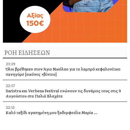
ΡΟΗ ΕΙΔΗΣΕΩΝ
23:29
Όλοι βρέθηκαν στον Άγιο Νικόλαο για το λαμπρό κεφαλονίτικο
πανηγύρι! [εικόνες +βίντεο]
22:57
Saristra και Verbena Festival ενώνουν τις δυνάμεις τους στις 9
Αυγούστου στα Παλιά Βλαχάτα
22:51
Καλό ταξίδι αγαπημένη μου ξαδερφούλα Μαρία …
22:47
Η Κεφαλονιά στη σερβική τηλεόραση – Δημοσιογράφοι του PRVA