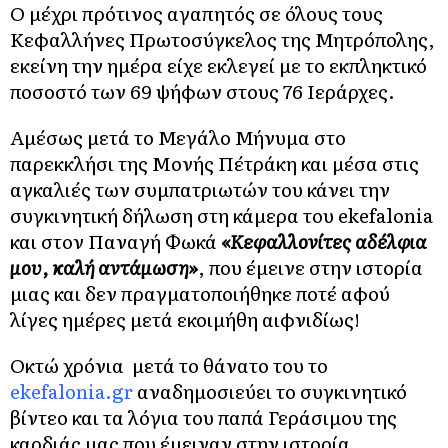
Ο μέχρι πρότινος αγαπητός σε όλους τους
Κεφαλλήνες Πρωτοσύγκελος της Μητρόπολης,
εκείνη την ημέρα είχε εκλεγεί με το εκπληκτικό
ποσοστό των 69 ψήφων στους 76 Ιεράρχες.
Αμέσως μετά το Μεγάλο Μήνυμα στο
παρεκκλήσι της Μονής Πέτράκη και μέσα στις
αγκαλιές των συμπατριωτών του κάνει την
συγκινητική δήλωση στη κάμερα του ekefalonia
και στον Παναγή Φωκά
«Κεφαλλονίτες αδέλφια
μου, καλή αντάμωση»
, που έμεινε στην ιστορία
μιας και δεν πραγματοποιήθηκε ποτέ αφού
λίγες ημέρες μετά εκοιμήθη αιφνιδίως!
Οκτώ χρόνια μετά το θάνατο του το
ekefalonia.gr
αναδημοσιεύει το συγκινητικό
βίντεο και τα λόγια του παπά Γεράσιμου της
καρδιάς μας που έμειναν στην ιστορία.