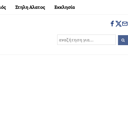
μός
Στηλη Αλατος
Εκκλησία