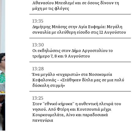
Αθανασίου Μπεσλεμέ και σε όσους δίνουν τη
μάχη με τις φλόγες
13:35
Δημήτρης Μπάσης στην Αγία Ευφημία: Μεγάλη
συναυλία με ελεύθερη είσοδο στις 12 Αυγούστου
13:30
Οι εκδηλώσεις στον Δήμο Αργοστολίου το
τριήμερο 7, 8 και 9 Αυγούστου
13:28
Ένα μεγάλο «ευχαριστώ» στα Νοσοκομεία
Κεφαλονιάς – «Στάθηκαν δίπλα μας σε μια πολύ
δύσκολη στιγμή»
13:25
Στον “εθνικό κήρυκα” η αυθεντική πλευρά του
νησιού. Από Φτέρη και Κουτσουπιά μέχρι
Κουρκουμελάτα, Αίνο και παραδοσιακά
πανηγύρια
13:10