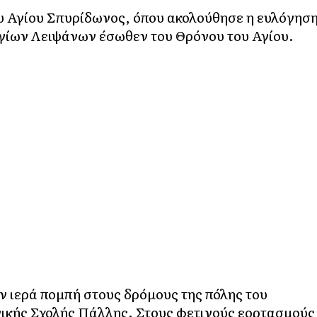
υ Αγίου Σπυρίδωνος, όπου ακολούθησε η ευλόγησ
Αγίων Λειψάνων έσωθεν του Θρόνου του Αγίου.
ν ιερά πομπή στους δρόμους της πόλης του
νικής Σχολής Πάλλης. Στους φετινούς εορτασμούς