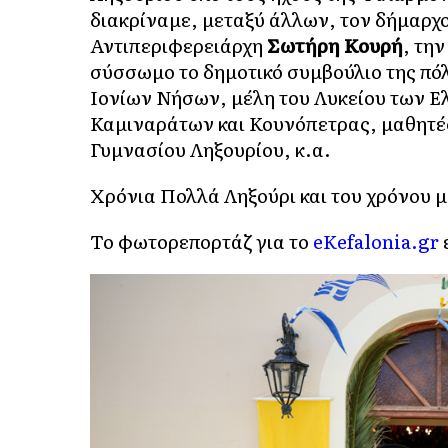
διακρίναμε, μεταξύ άλλων, τον δήμαρχ
Αντιπεριφερειάρχη
Σωτήρη Κουρή
, τη
σύσσωμο το δημοτικό συμβούλιο της πό
Ιονίων Νήσων, μέλη του Λυκείου των Ε
Καμιναράτων και Κουνόπετρας, μαθητές
Γυμνασίου Ληξουρίου, κ.α.
Χρόνια Πολλά Ληξούρι και του χρόνου μ
Το φωτορεπορτάζ για το
eKefalonia.gr