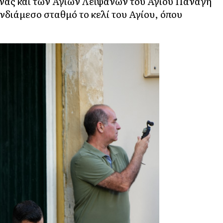
όνας και των Αγίων Λειψάνων του Αγίου Παναγή
νδιάμεσο σταθμό το κελί του Αγίου, όπου