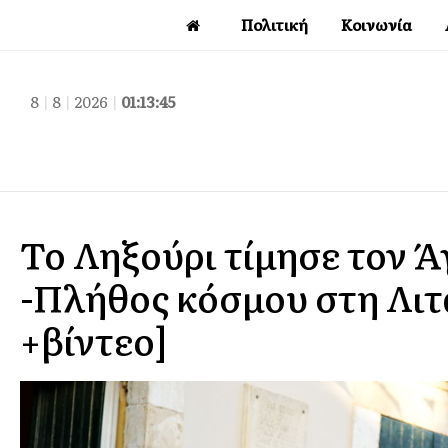
Πολιτική
Κοινωνία
8
|
8
|
2026
|
01:13:47
Το Ληξούρι τίμησε τον 
-Πλήθος κόσμου στη Λιτ
+βίντεο]