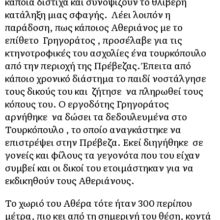
κάποια δίστιχα και συνοψίζουν το θλιβερή
κατάληξη μιας σφαγής. Λέει λοιπόν η
παράδοση, πως κάποιος Αθεριάνος με το
επίθετο Γρηγοράτος , προσέλαβε για τις
κτηνοτροφικές του ασχολίες ένα τουρκόπουλο
από την περιοχή της Πρέβεζας. Έπειτα από
κάποιο χρονικό διάστημα το παιδί νοστάλγησε
τους δικούς του και ζήτησε να πληρωθεί τους
κόπους του. Ο εργοδότης Γρηγοράτος
αρνήθηκε να δώσει τα δεδουλευμένα στο
Τουρκόπουλο , το οποίο αναγκάστηκε να
επιστρέψει στην Πρέβεζα. Εκεί διηγήθηκε σε
γονείς και φίλους τα γεγονότα που του είχαν
συμβεί και οι δικοί του ετοιμάστηκαν για να
εκδικηθούν τους Αθεριάνους.
Το χωριό του Αθέρα τότε ήταν 300 περίπου
μέτρα, πιο κει από τη σημερινή του θέση, κοντά