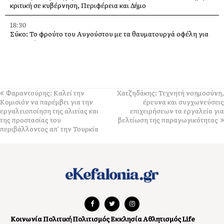
κριτική σε κυβέρνηση, Περιφέρεια και Δήμο
18:30
Σύκο: Το φρούτο του Αυγούστου με τα θαυματουργά οφέλη για
την υγεία
14:21
Σήμερα το πανηγύρι της Μεταμορφώσεως του Σωτήρα, με
μπακαλιαρόπιτα, στα Τραυλιάτα
Φαραντούρης: Καλεί την
Χατζηδάκης: Τεχνητή νοημοσύνη,
14:14
Κομισιόν να παρέμβει για την
έρευνα και συγχωνεύσεις
Επιβαρυμένη ατμόσφαιρα από τις πυρκαγιές: Τα μέτρα
εργαλειοποίηση της αλιείας και
επιχειρήσεων τα εργαλεία για
προστασίας που συνιστά ο Πανελλήνιος Ιατρικός Σύλλογος
της προστασίας του
βελτίωση της παραγωγικότητας
περιβάλλοντος απ’ την Τουρκία
14:04
Το βουνό τραγουδά με καντάδες, στο Καπανδρίτι, στις 9
Αυγούστου
13:44
Saristra & Verbena festival, φέρνουν στις 9 Αυγούστου στην
Σάμη, ήχους από την Καραϊβική ακτή της Κολομβίας
13:20
Κοινωνία
Πολιτική
Πολιτισμός
Εκκλησία
Αθλητισμός
Life
Με σύνθημα «όχι άλλες πυρκαγιές» πραγματοποιήθηκαν τα