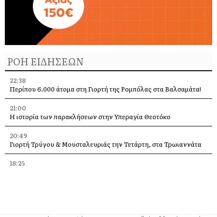
ΡΟΗ ΕΙΔΗΣΕΩΝ
22:38
Περίπου 6.000 άτομα στη Γιορτή της Ρομπόλας στα Βαλσαμάτα!
21:00
Η ιστορία των παρακλήσεων στην Υπεραγία Θεοτόκο
20:49
Γιορτή Τρύγου & Μουσταλευριάς την Τετάρτη, στα Τρωιαννάτα
18:25
Ιθάκη: «Πολιτιστικά Μονοπάτια» στο Περαχώρι με μνήμες,
παράδοση και ντοκιμαντέρ
17:31
ΚΗΦΗ Κεφαλονιάς: Με κατάνυξη στη γιορτή της
Μεταμόρφωσης στα Φερεντινάτα [εικόνες]