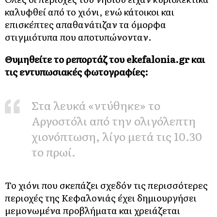
καλυφθεί από το χιόνι, ενώ κάτοικοι και
επισκέπτες απαθανάτιζαν τα όμορφα
στιγμιότυπα που αποτυπώνονταν.
Θυμηθείτε το ρεπορτάζ του ekefalonia.gr και
τις εντυπωσιακές φωτογραφίες:
Στα λευκά «ντύθηκε» το
Αργοστόλι από την ολιγόλεπτη
χιονόπτωση, λίγο μετά τις 10.30
το πρωί.
Το χιόνι που σκεπάζει σχεδόν τις περισσότερες
περιοχές της Κεφαλονιάς έχει δημιουργήσει
μεμονωμένα προβλήματα και χρειάζεται