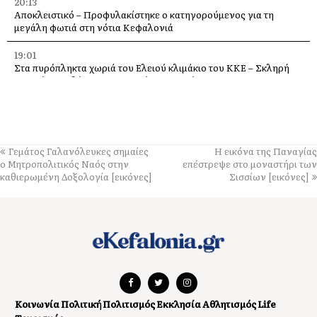
20:13
Αποκλειστικό – Προφυλακίστηκε ο κατηγορούμενος για τη
μεγάλη φωτιά στη νότια Κεφαλονιά
19:01
Στα πυρόπληκτα χωριά του Ελειού κλιμάκιο του ΚΚΕ – Σκληρή
κριτική σε κυβέρνηση, Περιφέρεια και Δήμο
18:30
Σύκο: Το φρούτο του Αυγούστου με τα θαυματουργά οφέλη για
την υγεία
Γεμάτος Γαλανόλευκες σημαίες
Η εικόνα της Παναγίας
14:21
ο Μητροπολιτικός Ναός στην
επέστρεψε στo μοναστήρι των
Σήμερα το πανηγύρι της Μεταμορφώσεως του Σωτήρα, με
καθιερωμένη Δοξολογία [εικόνες]
Σισσίων [εικόνες]
μπακαλιαρόπιτα, στα Τραυλιάτα
14:14
Επιβαρυμένη ατμόσφαιρα από τις πυρκαγιές: Τα μέτρα
προστασίας που συνιστά ο Πανελλήνιος Ιατρικός Σύλλογος
14:04
Το βουνό τραγουδά με καντάδες, στο Καπανδρίτι, στις 9
Αυγούστου
Κοινωνία
Πολιτική
Πολιτισμός
Εκκλησία
Αθλητισμός
Life