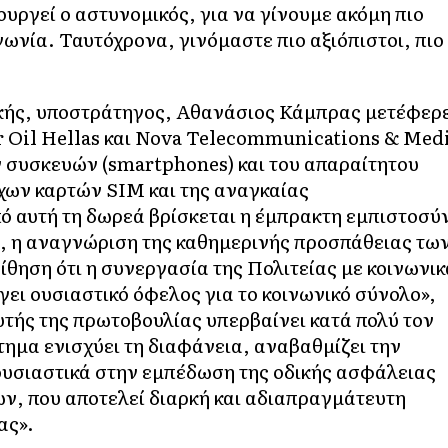
ουργεί ο αστυνομικός, για να γίνουμε ακόμη πιο
νωνία. Ταυτόχρονα, γινόμαστε πιο αξιόπιστοι, πιο
.
ικής, υποστράτηγος, Αθανάσιος Κάμπρας μετέφερ
or Oil Hellas και Nova Telecommunications & Med
 συσκευών (smartphones) και του απαραίτητου
ιχων καρτών SIM και της αναγκαίας
ό αυτή τη δωρεά βρίσκεται η έμπρακτη εμπιστοσύ
ς, η αναγνώριση της καθημερινής προσπάθειας τω
ίθηση ότι η συνεργασία της Πολιτείας με κοινωνικ
γει ουσιαστικό όφελος για το κοινωνικό σύνολο»,
αυτής της πρωτοβουλίας υπερβαίνει κατά πολύ τον
τημα ενισχύει τη διαφάνεια, αναβαθμίζει την
 ουσιαστικά στην εμπέδωση της οδικής ασφάλειας
ν, που αποτελεί διαρκή και αδιαπραγμάτευτη
ας».