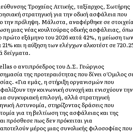
Διεύθυνσης Τροχαίας Αττικής, ταξίαρχος, Σωτήρης
ρησιακή στρατηγική για την οδική ασφάλεια που
ρο την πρόληψη. Μάλιστα, αναφέρθηκε σε στοιχεί
ωση μιας νέας κουλτούρας οδικής ασφάλειας, όπ
 πρώτο εξάμηνο του 2026 κατά 42%, η μείωση τω
21% και η αύξηση των ελέγχων αλκοτέστ σε 720.2
κά δείγματα.
llas ο αντιπρόεδρος του Δ.Σ. Γεώργιος
ημασία της προτεραιότητας που δίνει ο Όμιλος σ
σίας. «Για εμάς, η στήριξη οργανισμών που
φαλίζουν την κοινωνική συνοχή και ενισχύουν την
μια συγκυριακή επιλογή, αλλά στρατηγική
ηνική Αστυνομία, στηρίζοντας δράσεις που
οτομία για τη βελτίωση της ασφάλειας και της
και πρόσθεσε πως δεν πρόκειται για
αποτελούν μέρος μιας συνολικής φιλοσοφίας που