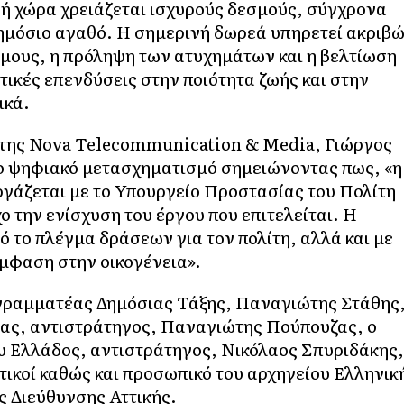
υρή χώρα χρειάζεται ισχυρούς δεσμούς, σύγχρονα
δημόσιο αγαθό. Η σημερινή δωρεά υπηρετεί ακριβ
όμους, η πρόληψη των ατυχημάτων και η βελτίωση
ικές επενδύσεις στην ποιότητα ζωής και στην
ικά.
 της Nova Telecommunication & Media, Γιώργος
 ψηφιακό μετασχηματισμό σημειώνοντας πως, «η
ργάζεται με το Υπουργείο Προστασίας του Πολίτη
ο την ενίσχυση του έργου που επιτελείται. Η
ό το πλέγμα δράσεων για τον πολίτη, αλλά και με
 έμφαση στην οικογένεια».
 γραμματέας Δημόσιας Τάξης, Παναγιώτης Στάθης
ίας, αντιστράτηγος, Παναγιώτης Πούπουζας, ο
υ Ελλάδος, αντιστράτηγος, Νικόλαος Σπυριδάκης,
τικοί καθώς και προσωπικό του αρχηγείου Ελληνικ
ς Διεύθυνσης Αττικής.