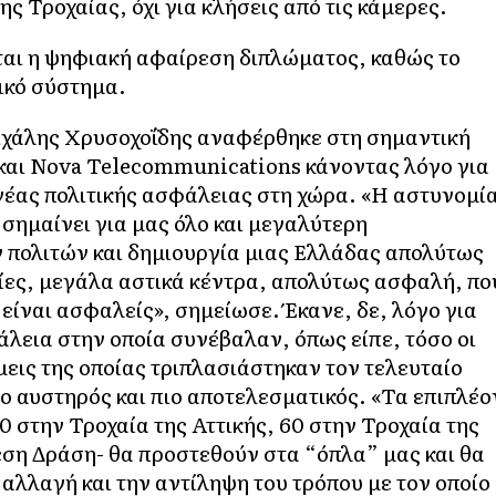
ης Τροχαίας, όχι για κλήσεις από τις κάμερες.
ται η ψηφιακή αφαίρεση διπλώματος, καθώς το
κό σύστημα. ​
ιχάλης Χρυσοχοΐδης αναφέρθηκε στη σημαντική
 και Nova Telecommunications κάνοντας λόγο για
νέας πολιτικής ασφάλειας στη χώρα. «Η αστυνομί
ή σημαίνει για μας όλο και μεγαλύτερη
 πολιτών και δημιουργία μιας Ελλάδας απολύτως
κίες, μεγάλα αστικά κέντρα, απολύτως ασφαλή, πο
είναι ασφαλείς», σημείωσε. Έκανε, δε, λόγο για
λεια στην οποία συνέβαλαν, όπως είπε, τόσο οι
άμεις της οποίας τριπλασιάστηκαν τον τελευταίο
ιο αυστηρός και πιο αποτελεσματικός. «Τα επιπλέο
 στην Τροχαία της Αττικής, 60 στην Τροχαία της
εση Δράση- θα προστεθούν στα “όπλα” μας και θα
αλλαγή και την αντίληψη του τρόπου με τον οποίο