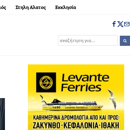
μός
Στηλη Αλατος
Εκκλησία