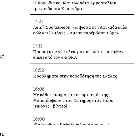
Η Χορωδία και Μαντολινάτα Αργοστολίου
τραγουδά στο Καπανδρίτι
17:21
Λαϊκή Συσπείρωση: «Η φωτιά στη Λαγκάδα καίει
εδώ και 13 μήνες – Άμεση παρέμβαση τώρα»
ά
17:11
η
Προσοχή σε νέα ηλεκτρονική απάτη, με δήθεν
κό
email από τον e-ΕΦΚΑ
16:52
Προβλήματα στην υδροδότηση της Σκάλας
16:06
Με κάθε επισημότητα ο εορτασμός της
Μεταμόρφωσης του Σωτήρος στον Πόρο
[εικόνες +βίντεο]
16:00
«Βούλιαξε» η Κεφαλονιά από κόσμο – 4
κρουαζιερόπλοια και χιλιάδες επισκέπτες σε
ου
Αργοστόλι και Σάμη