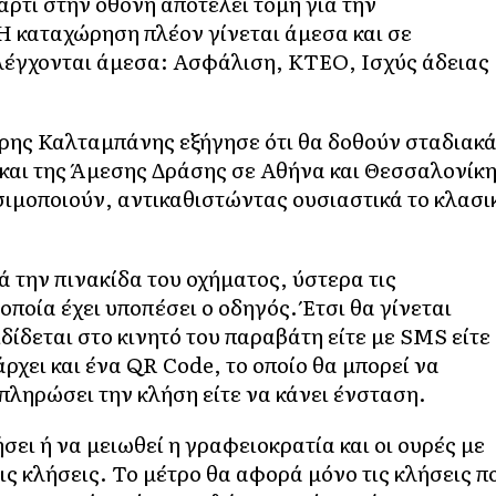
αρτί στην οθόνη αποτελεί τομή για την
​Η καταχώρηση πλέον γίνεται άμεσα και σε
λέγχονται άμεσα: ​Ασφάλιση, ΚΤΕΟ, Ισχύς άδειας
ήρης Καλταμπάνης εξήγησε ότι θα δοθούν σταδιακ
 και της Άμεσης Δράσης σε Αθήνα και Θεσσαλονίκ
ησιμοποιούν, αντικαθιστώντας ουσιαστικά το κλασι
 την πινακίδα του οχήματος, ύστερα τις
ποία έχει υποπέσει ο οδηγός. Έτσι θα γίνεται
ιδίδεται στο κινητό του παραβάτη είτε με SMS είτε
άρχει και ένα QR Code, το οποίο θα μπορεί να
πληρώσει την κλήση είτε να κάνει ένσταση.
σει ή να μειωθεί η γραφειοκρατία και οι ουρές με
 κλήσεις. Το μέτρο θα αφορά μόνο τις κλήσεις π