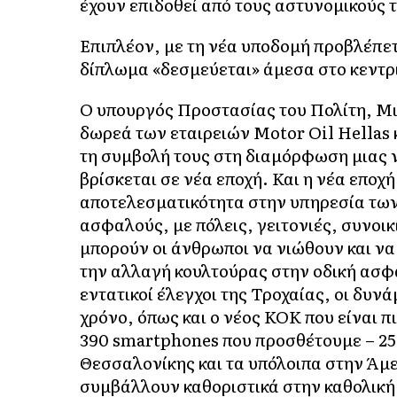
έχουν επιδοθεί από τους αστυνομικούς τ
Επιπλέον, με τη νέα υποδομή προβλέπε
δίπλωμα «δεσμεύεται» άμεσα στο κεντρι
Ο υπουργός Προστασίας του Πολίτη, Μ
δωρεά των εταιρειών Motor Oil Hellas
τη συμβολή τους στη διαμόρφωση μιας 
βρίσκεται σε νέα εποχή. Και η νέα εποχ
αποτελεσματικότητα στην υπηρεσία των
ασφαλούς, με πόλεις, γειτονιές, συνοι
μπορούν οι άνθρωποι να νιώθουν και να 
την αλλαγή κουλτούρας στην οδική ασφά
εντατικοί έλεγχοι της Τροχαίας, οι δυν
χρόνο, όπως και ο νέος ΚΟΚ που είναι π
390 smartphones που προσθέτουμε – 250
Θεσσαλονίκης και τα υπόλοιπα στην Άμ
συμβάλλουν καθοριστικά στην καθολική 