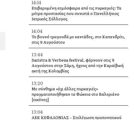
14:14
Επιβαρυμένη ατμόσφαιρα από τις πυρκαγιές: Τα
μέτρα προστασίας που συνιστά ο Πανελλήνιος
Ιατρικός Σύλλογος
14:04
Το βουνό τραγουδά με καντάδες, στο Καπανδρίτι,
στις 9 Αυγούστου
13:44
Saristra & Verbena festival, φέρνουν στις 9
Αυγούστου στην Σάμη, ήχους από την Καραϊβική
ακτή της Κολομβίας
13:20
Με σύνθημα «όχι άλλες πυρκαγιές»
πραγματοποιήθηκαν τα Φώκεια στο Βαλεριάνο
[εικόνες]
13:04
ΑΕΚ ΚΕΦΑΛΟΝΙΑΣ – Στελέχωση προπονητικού
επιτελείου Ακαδημιών