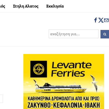
μός
Στηλη Αλατος
Εκκλησία