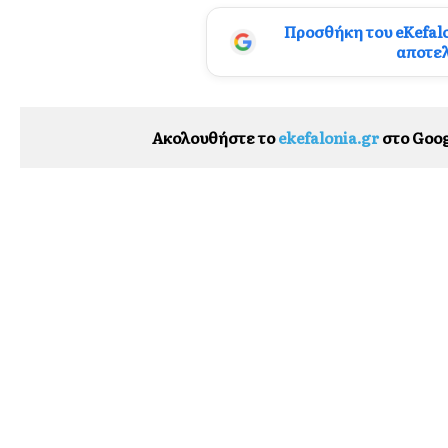
Προσθήκη του eKefal
αποτε
Ακολουθήστε το
ekefalonia.gr
στο Goog