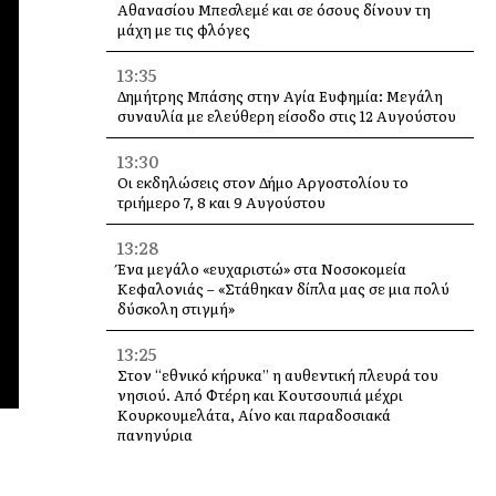
Αθανασίου Μπεσλεμέ και σε όσους δίνουν τη
μάχη με τις φλόγες
13:35
Δημήτρης Μπάσης στην Αγία Ευφημία: Μεγάλη
συναυλία με ελεύθερη είσοδο στις 12 Αυγούστου
13:30
Οι εκδηλώσεις στον Δήμο Αργοστολίου το
τριήμερο 7, 8 και 9 Αυγούστου
13:28
Ένα μεγάλο «ευχαριστώ» στα Νοσοκομεία
Κεφαλονιάς – «Στάθηκαν δίπλα μας σε μια πολύ
δύσκολη στιγμή»
13:25
Στον “εθνικό κήρυκα” η αυθεντική πλευρά του
νησιού. Από Φτέρη και Κουτσουπιά μέχρι
Κουρκουμελάτα, Αίνο και παραδοσιακά
πανηγύρια
13:10