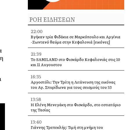
ΡΟΗ ΕΙΔΗΣΕΩΝ
22:00
Βγήκαν τρία Φιδάκια σε Μαρκόπουλο και Αργίνια
-Ζωντανό θαύμα στην Κεφαλονιά [εικόνες]
α
21:39
 η
Το SAMILAND στο Φισκάρδο Κεφαλονιάς στις 10
και 11 Αυγουστου
16:35
ι
Αργοστόλι: Την Τρίτη η Λιτάνευση της εικόνας
του Αγ. Σπυρίδωνα για τους σεισμούς του 53
13:58
Η Ελένη Μενεγάκη στο Φισκάρδο, στο εστιατόριο
της Τασίας
13:40
Γιάννης Τρεπεκλής: Τιμή στη μνήμη του