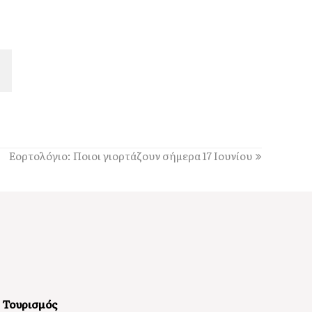
Τα άλογα του Αίνου, σύμμαχοι στην
αντιμετώπιση της πυρκαγιάς
13:04
Παράσταση Καραγκιόζη την Παρασκευή 7
Αυγούστου, στα Τουλιάτα Ερίσου
12:49
Παραδοσιακό πανηγύρι στις 8 Αυγούστου, στον
Άγιο Νικόλαο Ελειού-Πρόννων
12:49
Εορτολόγιο: Ποιοι γιορτάζουν σήμερα 17 Ιουνίου
Πρωτοφανής προσέλευση 3.500 ατόμων
«βούλιαξε» τον Πόρο Κεφαλονιάς στο πανηγύρι
του Σωτήρος!
12:36
Απονομή υποτροφιών, από το Ίδρυμα Αδελφών
Στυλιανού Τυπάλδου [εικόνες]
12:24
Απόψε, ποιητική βραδιά από τον Πολιτιστικό
Σύλλογο “Το Πυργί”, στο Τσακαρισιάνο
Τουρισμός