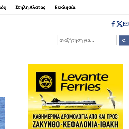
μός
Στηλη Αλατος
Εκκλησία