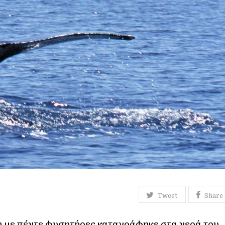
Tweet
Share
 με πέντε φυσητήρες καταγράφηκε στα νερά του