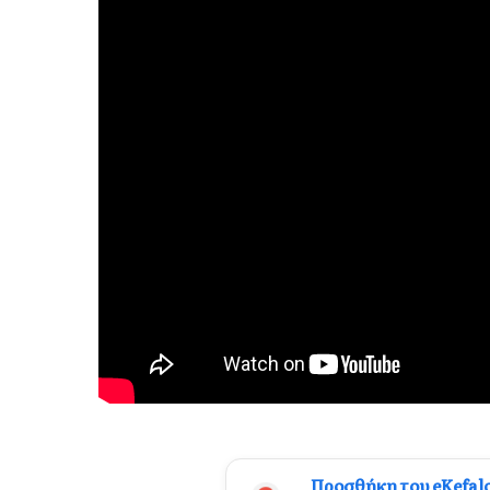
Προσθήκη του eKefal