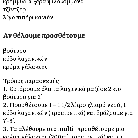
κρεμμύδια ξερά ψιλοκομμένα
τζίντζερ
λίγο πιπέρι καγιέν
Αν θέλουμε προσθέτουμε
βούτυρο
κύβο λαχανικών
κρέμα γάλακτος
Τρόπος παρασκευής
1. Σοτάρουμε όλα τα λαχανικά μαζί σε 2 κ.σ
βούτυρο για 2′.
2. Προσθέτουμε 1 – 1 1/2 λίτρο χλιαρό νερό, 1
κύβο λαχανικών (προαιρετικά) και βράζουμε για
7′-8′.
3. Τα αλέθουμε στο multi, προσθέτουμε μια
κρέμα γάλακτος (200ml προαιρετικά) και τα