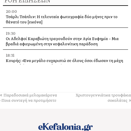
20:00
Τσάρλι Τσάπλιν: Η τελευταία φωτογραφία δύο μήνες πριν το
θάνατό του [εικόνα]
19:30
Οι Αδελφοί Καραβιώτη τραγουδούν στην Αγία Ευφημία – Μια
βραδιά αφιερωμένη στην κεφαλονίτικη παράδοση
18:31
Κουρής: «Ένα μεγάλο ευχαριστώ σε όλους όσοι έδωσαν τη μάχη
με τις φλόγες στην Κεφαλονιά»
18:28
Παράκληση προς την Υπεραγία Θεοτόκο στην Ιερά Μονή
Θεμάτων Πυλάρου
Παραδοσιακά μελομακάρονα
Χριστουγεννιάτικα τρουφάκια
18:00
-Ποια συνταγή να προτιμήσετε
σοκολάτας
Η Χορωδία και Μαντολινάτα Αργοστολίου τραγουδά στο
Καπανδρίτι
17:21
Λαϊκή Συσπείρωση: «Η φωτιά στη Λαγκάδα καίει εδώ και 13