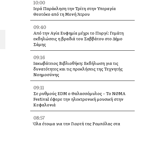
10:00
Ιερά Παράκληση την Τρίτη στην Υπεραγία
Θεοτόκο από τη Μονή Άτρου
09:40
Από την Αγία Ευφημία μέχρι το Πυργί: Γεμάτη
εκδηλώσεις η βραδιά του Σαββάτου στο Δήμο
Σάμης
09:16
Ιακωβάτειος Βιβλιοθήκη: Εκδήλωση για τις
δυνατότητες και τις προκλήσεις της Τεχνητής
Νοημοσύνης
09:11
Σε ρυθμούς EDM ο Θαλασσόμυλος – Το NØMA
Festival έφερε την ηλεκτρονική μουσική στην
Κεφαλονιά
08:57
Όλα έτοιμα για την Γιορτή της Ρομπόλας στα
Βαλσαμάτα