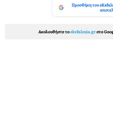
Προσθήκη του eKefal
αποτε
Ακολουθήστε το
ekefalonia.gr
στο Goog