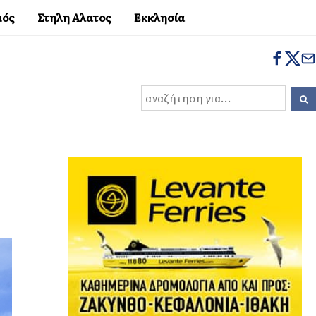
μός
Στηλη Αλατος
Εκκλησία