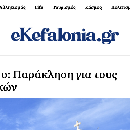
Αθλητισμός
Life
Τουρισμός
Κόσμος
Πολιτισ
υ: Παράκληση για τους
κών