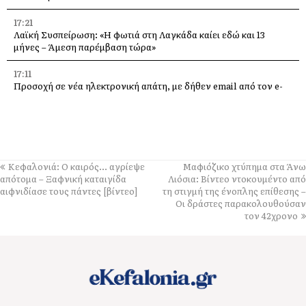
17:21
Λαϊκή Συσπείρωση: «Η φωτιά στη Λαγκάδα καίει εδώ και 13
μήνες – Άμεση παρέμβαση τώρα»
17:11
Προσοχή σε νέα ηλεκτρονική απάτη, με δήθεν email από τον e-
ΕΦΚΑ
16:06
Με κάθε επισημότητα ο εορτασμός της Μεταμόρφωσης του
Σωτήρος στον Πόρο [εικόνες +βίντεο]
Κεφαλονιά: Ο καιρός… αγρίεψε
Μαφιόζικο χτύπημα στα Άνω
16:00
απότομα – Ξαφνική καταιγίδα
Λιόσια: Βίντεο ντοκουμέντο από
«Βούλιαξε» η Κεφαλονιά από κόσμο – 4 κρουαζιερόπλοια και
αιφνιδίασε τους πάντες [βίντεο]
τη στιγμή της ένοπλης επίθεσης –
χιλιάδες επισκέπτες σε Αργοστόλι και Σάμη
Οι δράστες παρακολουθούσαν
τον 42χρονο
15:01
Τρικούβερτο γλέντι στο Πανηγύρι του Σωτήρος στα Τραυλιάτα
[εικόνες +βίντεο]
14:04
Η Κεφαλονιά πρωταγωνιστεί σε νέα δωρεάν ψηφιακή
τουριστική έκδοση με εξώφυλλο τη βραβευμένη παραλία Φτέρη