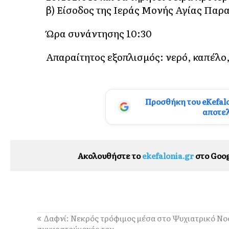
β) Είσοδος της Ιεράς Μονής Αγίας Παρ
Ώρα συνάντησης 10:30
Απαραίτητος εξοπλισμός: νερό, καπέλο
Προσθήκη του eKefal
αποτε
Ακολουθήστε το
ekefalonia.gr
στο Goog
Δαφνί: Νεκρός τρόφιμος μέσα στο Ψυχιατρικό Ν
συγκρατούμενός του