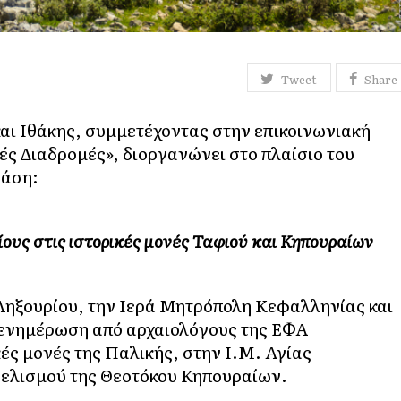
Tweet
Share
ι Ιθάκης, συμμετέχοντας στην επικοινωνιακή
ς Διαδρομές», διοργανώνει στο πλαίσιο του
ράση:
ίους στις ιστορικές μονές Ταφιού και Κηπουραίων
Ληξουρίου, την Ιερά Μητρόπολη Κεφαλληνίας και
ε ενημέρωση από αρχαιολόγους της ΕΦΑ
ές μονές της Παλικής, στην Ι.Μ. Αγίας
γελισμού της Θεοτόκου Κηπουραίων.