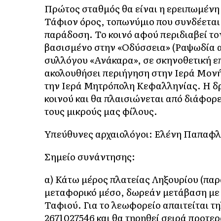
Πρώτος σταθμός θα είναι η ερειπωμένη
Τάφιον όρος, τοπωνύμιο που συνδέεται μ
παράδοση. Το κοινό αφού περιδιαβεί τ
βασισμένο στην «Οδύσσεια» (Ραψωδία α΄
συλλόγου «Ανάκαρα», σε σκηνοθετική επ
ακολουθήσει περιήγηση στην Ιερά Μον
την Ιερά Μητρόπολη Κεφαλληνίας. Η δρ
κοινού και θα πλαισιώνεται από διάφορ
τους μικρούς μας φίλους.
Υπεύθυνες αρχαιολόγοι: Ελένη Παπαφ
Σημείο συνάντησης:
α) Κάτω μέρος πλατείας Ληξουρίου (παρα
μεταφορικό μέσο, δωρεάν μετάβαση με 
Ταφιού. Για το λεωφορείο απαιτείται
2671027546 και θα τηρηθεί σειρά προτε