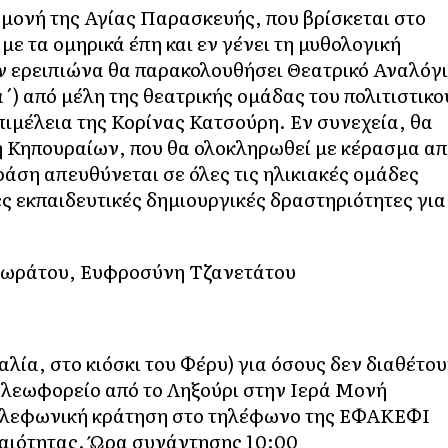
 μονή της Αγίας Παρασκευής, που βρίσκεται στο
ε τα ομηρικά έπη και εν γένει τη μυθολογική
ον ερειπιώνα θα παρακολουθήσει Θεατρικό Αναλόγ
) από μέλη της θεατρικής ομάδας του πολιτιστικο
ιμέλεια της Κορίνας Κατσούρη. Εν συνεχεία, θα
ή Κηπουραίων, που θα ολοκληρωθεί με κέρασμα α
άση απευθύνεται σε όλες τις ηλικιακές ομάδες
ες εκπαιδευτικές δημιουργικές δραστηριότητες για
λωράτου, Ευφροσύνη Τζανετάτου
λία, στο κιόσκι του Φέρυ) για όσους δεν διαθέτο
λεωφορείο από το Ληξούρι στην Ιερά Μονή
 τηλεφωνική κράτηση στο τηλέφωνο της ΕΦΑΚΕΦΙ
ραιότητας. Ώρα συνάντησης 10:00