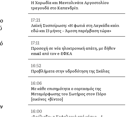
Η Χορωδία και Μαντολινάτα Αργοστολίου
τραγουδά στο Καπανδρίτι
ιο
17:21
Λαϊκή Συσπείρωση: «Η φωτιά στη Λαγκάδα καίει
ύ
εδώ και 13 μήνες – Άμεση παρέμβαση τώρα»
πό
17:11
Προσοχή σε νέα ηλεκτρονική απάτη, με δήθεν
email από τον e-ΕΦΚΑ
16:52
Προβλήματα στην υδροδότηση της Σκάλας
16:06
Με κάθε επισημότητα ο εορτασμός της
Μεταμόρφωσης του Σωτήρος στον Πόρο
[εικόνες +βίντεο]
υν
16:00
«Βούλιαξε» η Κεφαλονιά από κόσμο – 4
κρουαζιερόπλοια και χιλιάδες επισκέπτες σε
Αργοστόλι και Σάμη