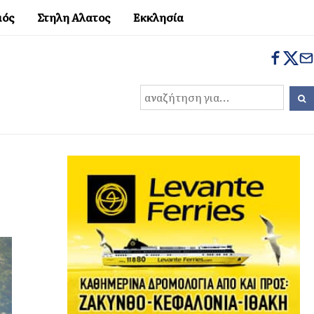
μός
Στηλη Αλατος
Εκκλησία