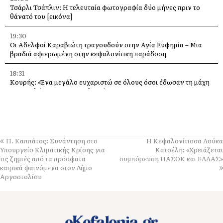
Τσάρλι Τσάπλιν: Η τελευταία φωτογραφία δύο μήνες πριν το
θάνατό του [εικόνα]
19:30
Οι Αδελφοί Καραβιώτη τραγουδούν στην Αγία Ευφημία – Μια
βραδιά αφιερωμένη στην κεφαλονίτικη παράδοση
18:31
Κουρής: «Ένα μεγάλο ευχαριστώ σε όλους όσοι έδωσαν τη μάχη
με τις φλόγες στην Κεφαλονιά»
18:28
Παράκληση προς την Υπεραγία Θεοτόκο στην Ιερά Μονή
Θεμάτων Πυλάρου
Π. Καππάτος: Συνάντηση στο
Η Κεφαλονίτισσα Λούκα
18:00
Υπουργείο Κλιματικής Κρίσης για
Κατσέλη: «Χρειάζεται
Η Χορωδία και Μαντολινάτα Αργοστολίου τραγουδά στο
τις ζημιές από τα πρόσφατα
συμπόρευση ΠΑΣΟΚ και ΕΛΛΑΣ»
Καπανδρίτι
καιρικά φαινόμενα στον Δήμο
Αργοστολίου
17:21
Λαϊκή Συσπείρωση: «Η φωτιά στη Λαγκάδα καίει εδώ και 13
μήνες – Άμεση παρέμβαση τώρα»
17:11