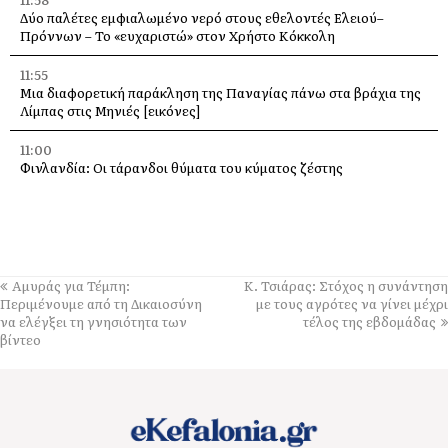
Δύο παλέτες εμφιαλωμένο νερό στους εθελοντές Ελειού–
Πρόννων – Το «ευχαριστώ» στον Χρήστο Κόκκολη
11:55
Μια διαφορετική παράκληση της Παναγίας πάνω στα βράχια της
Λίμπας στις Μηνιές [εικόνες]
11:00
Φινλανδία: Οι τάρανδοι θύματα του κύματος ζέστης
10:21
Τιμητική εκδήλωση για τον Λάμπρο Κουλουμπαρίτση στο
Αργοστόλι – Παρουσίαση του εμβληματικού έργου του
10:00
Αμυράς για Τέμπη:
Κ. Τσιάρας: Στόχος η συνάντηση
Ιερά Παράκληση την Τρίτη στην Υπεραγία Θεοτόκο από τη Μονή
Περιμένουμε από τη Δικαιοσύνη
με τους αγρότες να γίνει μέχρι
Άτρου
να ελέγξει τη γνησιότητα των
τέλος της εβδομάδας
βίντεο
09:40
Από την Αγία Ευφημία μέχρι το Πυργί: Γεμάτη εκδηλώσεις η
βραδιά του Σαββάτου στο Δήμο Σάμης
09:16