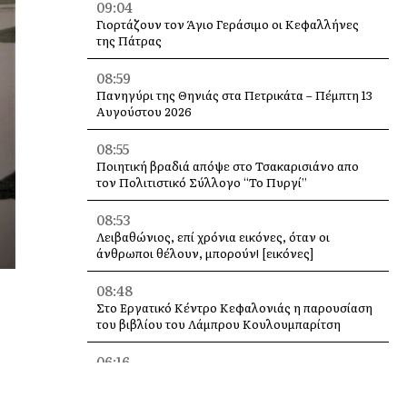
09:04
Γιορτάζουν τον Άγιο Γεράσιμο οι Κεφαλλήνες
της Πάτρας
08:59
Πανηγύρι της Θηνιάς στα Πετρικάτα – Πέμπτη 13
Αυγούστου 2026
08:55
Ποιητική βραδιά απόψε στο Τσακαρισιάνο απο
τον Πολιτιστικό Σύλλογο “Το Πυργί”
08:53
Λειβαθώνιος, επί χρόνια εικόνες, όταν οι
άνθρωποι θέλουν, μπορούν! [εικόνες]
08:48
Στο Εργατικό Κέντρο Κεφαλονιάς η παρουσίαση
του βιβλίου του Λάμπρου Κουλουμπαρίτση
06:16
Στην ΕΠΣΚΙ ο Γιάννης Λυκούδης – Συνάντηση με
τον νέο Πρόεδρο Βαγγέλη Μαζαράκη