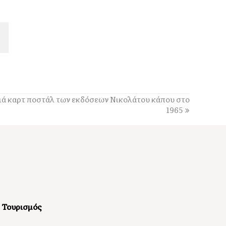
20:00
Τσάρλι Τσάπλιν: Η τελευταία φωτογραφία δύο
μήνες πριν το θάνατό του [εικόνα]
19:30
Οι Αδελφοί Καραβιώτη τραγουδούν στην Αγία
Ευφημία – Μια βραδιά αφιερωμένη στην
κεφαλονίτικη παράδοση
ιά καρτ ποστάλ των εκδόσεων Νικολάτου κάπου στο
18:31
1965
Κουρής: «Ένα μεγάλο ευχαριστώ σε όλους όσοι
έδωσαν τη μάχη με τις φλόγες στην Κεφαλονιά»
18:28
Παράκληση προς την Υπεραγία Θεοτόκο στην
Ιερά Μονή Θεμάτων Πυλάρου
18:00
Η Χορωδία και Μαντολινάτα Αργοστολίου
τραγουδά στο Καπανδρίτι
Τουρισμός
17:21