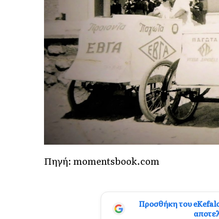
Πηγή: momentsbook.com
Προσθήκη του eKefal
αποτε