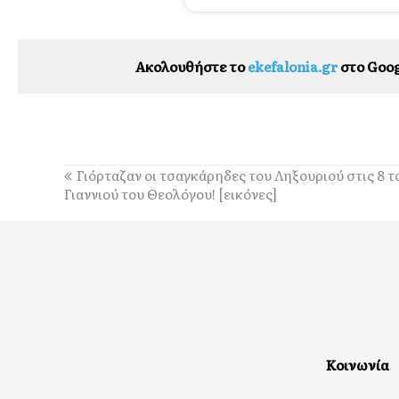
Ακολουθήστε το
ekefalonia.gr
στο Goog
Γιόρταζαν οι τσαγκάρηδες του Ληξουριού στις 8 τ
Γιαννιού του Θεολόγου! [εικόνες]
Κοινωνία