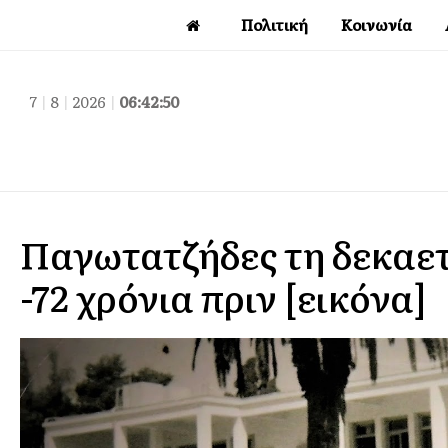
Πολιτική
Κοινωνία
7
|
8
|
2026
|
06:42:51
Παγωτατζήδες τη δεκαετ
-72 χρόνια πριν [εικόνα]