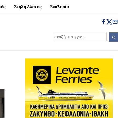
μός
Στηλη Αλατος
Εκκλησία