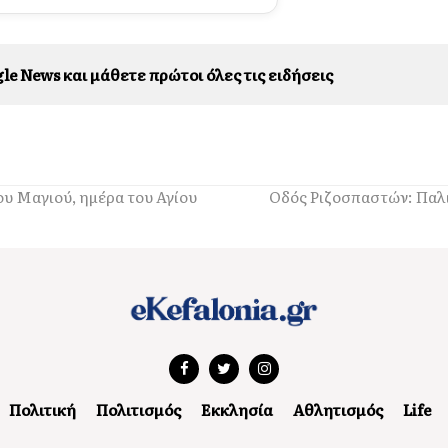
le News και μάθετε πρώτοι όλες τις ειδήσεις
ου Μαγιού, ημέρα του Αγίου
Οδός Ριζοσπαστών: Παλ
Πολιτική
Πολιτισμός
Εκκλησία
Αθλητισμός
Life