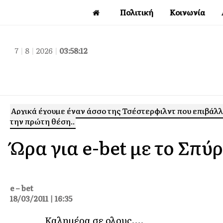
Πολιτική
Κοινωνία
7
|
8
|
2026
|
03:58:12
Αρχικά έχουμε έναν άσσο της Τσέστερφιλντ που επιβάλλε
την πρώτη θέση..
Ώρα για e-bet με το Σπύ
e – bet
18/03/2011 | 16:35
Καλημέρα σε ολους….