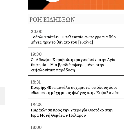
ΡΟΗ ΕΙΔΗΣΕΩΝ
20:00
Τσάρλι Τσάπλιν: Η τελευταία φωτογραφία δύο
μήνες πριν το θάνατό του [εικόνα]
19:30
Οι Αδελφοί Καραβιώτη τραγουδούν στην Αγία
Ευφημία – Μια βραδιά αφιερωμένη στην
κεφαλονίτικη παράδοση
18:31
Κουρής: «Ένα μεγάλο ευχαριστώ σε όλους όσοι
έδωσαν τη μάχη με τις φλόγες στην Κεφαλονιά»
18:28
Παράκληση προς την Υπεραγία Θεοτόκο στην
Ιερά Μονή Θεμάτων Πυλάρου
18:00