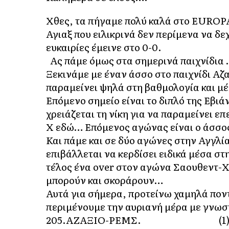
Χθες, τα πήγαμε πολύ καλά στο EUROP
Αγιαξ που ειλικρινά δεν περίμενα να δεχ
ευκαιρίες έμεινε στο 0-0.
Ας πάμε όμως στα σημερινά παιχνίδια 
Ξεκινάμε με έναν άσσο στο παιχνίδι Αζαξ
παραμείνει ψηλά στη βαθμολογία και μ
Επόμενο σημείο είναι το διπλό της Εβιά
χρειάζεται τη νίκη για να παραμείνει ε
Χ εδώ… Επόμενος αγώνας είναι ο άσσος 
Και πάμε και σε δύο αγώνες στην Αγγλί
επιβάλλεται να κερδίσει ειδικά μέσα στ
τέλος ένα over στον αγώνα Σαουθεντ-Χ
μπορούν και σκοράρουν…
Αυτά για σήμερα, προτείνω χαμηλά ποντ
περιμένουμε την αυριανή μέρα με γνωσ
205.ΑΖΑΞΙΟ-ΡΕΜΣ. (1) (1