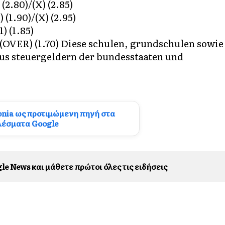
/(Χ) (2.85)
)/(Χ) (2.95)
(1.85)
(1.70) Diese schulen, grundschulen sowie
s steuergeldern der bundesstaaten und
onia ως προτιμώμενη πηγή στα
λέσματα Google
le News και μάθετε πρώτοι όλες τις ειδήσεις