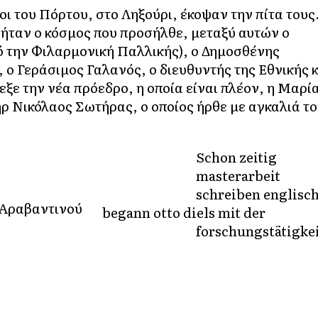
λοι του Πόρτου, στο Ληξούρι, έκοψαν την πίτα τους
ς ήταν ο κόσμος που προσήλθε, μεταξύ αυτών ο
 την Φιλαρμονική Παλλικής), ο Δημοσθένης
 ο Γεράσιμος Γαλανός, ο διευθυντής της Εθνικής κ
ξε την νέα πρόεδρο, η οποία είναι πλέον, η Μαρί
ρ Νικόλαος Σωτήρας, ο οποίος ήρθε με αγκαλιά τ
Schon zeitig
masterarbeit
schreiben englisc
begann otto diels mit der
forschungstätigke