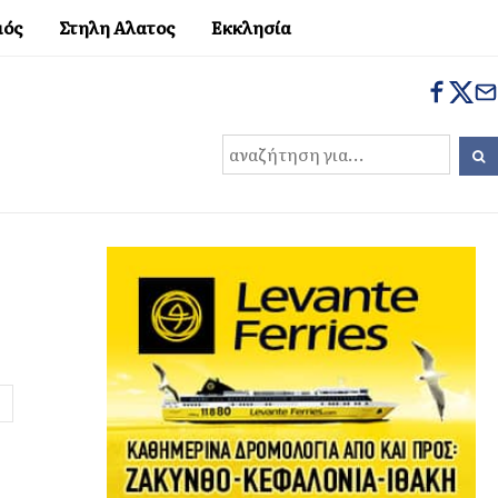
μός
Στηλη Αλατος
Εκκλησία