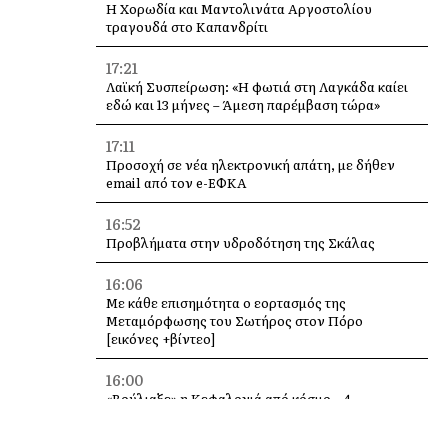
Η Χορωδία και Μαντολινάτα Αργοστολίου
τραγουδά στο Καπανδρίτι
17:21
Λαϊκή Συσπείρωση: «Η φωτιά στη Λαγκάδα καίει
εδώ και 13 μήνες – Άμεση παρέμβαση τώρα»
17:11
Προσοχή σε νέα ηλεκτρονική απάτη, με δήθεν
email από τον e-ΕΦΚΑ
16:52
Προβλήματα στην υδροδότηση της Σκάλας
16:06
Με κάθε επισημότητα ο εορτασμός της
Μεταμόρφωσης του Σωτήρος στον Πόρο
[εικόνες +βίντεο]
16:00
«Βούλιαξε» η Κεφαλονιά από κόσμο – 4
κρουαζιερόπλοια και χιλιάδες επισκέπτες σε
Αργοστόλι και Σάμη