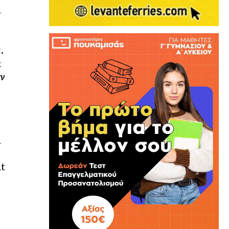
.
.
α
ον
h
it