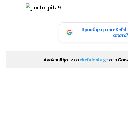
Προσθήκη του eKefal
αποτε
Ακολουθήστε το
ekefalonia.gr
στο Goog