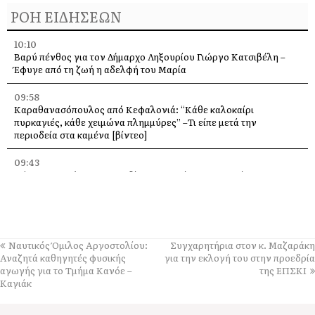
ΡΟΗ ΕΙΔΗΣΕΩΝ
10:10
Βαρύ πένθος για τον Δήμαρχο Ληξουρίου Γιώργο Κατσιβέλη –
Έφυγε από τη ζωή η αδελφή του Μαρία
09:58
Καραθανασόπουλος από Κεφαλονιά: “Κάθε καλοκαίρι
πυρκαγιές, κάθε χειμώνα πλημμύρες” –Τι είπε μετά την
περιοδεία στα καμένα [βίντεο]
09:43
Πάρος: Νεκρό 4χρονο παιδί που εντοπίστηκε σε πισίνα beach
bar – Προσήχθησαν ιδιοκτήτης και γονείς
09:36
Πέταξε στα 2,17 μ. ο Χάρης Αλιβιζάτος – 5ος στον κόσμο στο
Παγκόσμιο Κ20!
Ναυτικός Όμιλος Αργοστολίου:
Συγχαρητήρια στον κ. Μαζαράκη
Αναζητά καθηγητές φυσικής
για την εκλογή του στην προεδρία
09:28
αγωγής για το Τμήμα Κανόε –
της ΕΠΣΚΙ
Πανηγύρι στη Θηνιά: Ο Μιχάλης Βιολάρης και η παρέα του σε μια
Καγιάκ
μεγάλη μουσική βραδιά