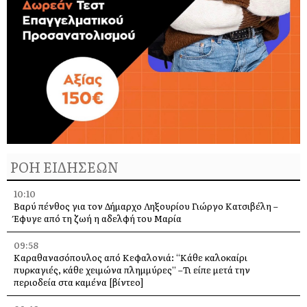
ΡΟΗ ΕΙΔΗΣΕΩΝ
10:10
Βαρύ πένθος για τον Δήμαρχο Ληξουρίου Γιώργο Κατσιβέλη –
Έφυγε από τη ζωή η αδελφή του Μαρία
09:58
Καραθανασόπουλος από Κεφαλονιά: “Κάθε καλοκαίρι
πυρκαγιές, κάθε χειμώνα πλημμύρες” –Τι είπε μετά την
περιοδεία στα καμένα [βίντεο]