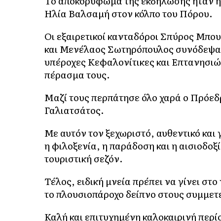
Το αποκορύφωμα της εκδήλωσης ήταν η 
Ηλία Βαλσαμή στον κόλπο του Πόρου.
Οι εξαιρετικοί κανταδόροι Σπύρος Μπο
και Μενέλαος Σωτηρόπουλος συνόδεψαν
υπέροχες Κεφαλονίτικες και Επτανησιώ
πέρασμα τους.
Μαζί τους περπάτησε όλο χαρά ο Πρόε
Γαλιατσάτος.
Με αυτόν τον ξεχωριστό, αυθεντικό και 
η φιλοξενία, η παράδοση και η αισιοδοξί
τουριστική σεζόν.
Τέλος, ειδική μνεία πρέπει να γίνει σ
το πλουσιοπάροχο δείπνο στους συμμετ
Καλή και επιτυχημένη καλοκαιρινή περί