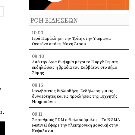
ΡΟΗ ΕΙΔΗΣΕΩΝ
10:00
Ιερά Παράκληση την Τρίτη στην Υπεραγία
Θεοτόκο από τη Μονή Άτρου
09:40
Από την Αγία Ευφημία μέχρι το Πυργί: Γεμάτη
εκδηλώσεις η βραδιά του Σαββάτου στο Δήμο
Σάμης
09:16
ό
Ιακωβάτειος Βιβλιοθήκη: Εκδήλωση για τις
ι
δυνατότητες και τις προκλήσεις της Τεχνητής
Νοημοσύνης
α.
09:11
Σε ρυθμούς EDM ο Θαλασσόμυλος – Το NØMA
Festival έφερε την ηλεκτρονική μουσική στην
Κεφαλονιά