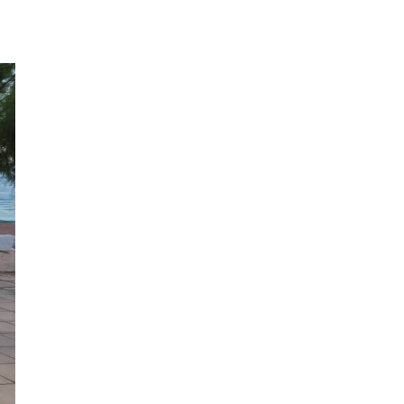
δύσκολη στιγμή»
13:25
Στον “εθνικό κήρυκα” η αυθεντική πλευρά του
νησιού. Από Φτέρη και Κουτσουπιά μέχρι
Κουρκουμελάτα, Αίνο και παραδοσιακά
πανηγύρια
13:10
Τα άλογα του Αίνου, σύμμαχοι στην
αντιμετώπιση της πυρκαγιάς
13:04
Παράσταση Καραγκιόζη την Παρασκευή 7
Αυγούστου, στα Τουλιάτα Ερίσου
12:49
Παραδοσιακό πανηγύρι στις 8 Αυγούστου, στον
Άγιο Νικόλαο Ελειού-Πρόννων
12:49
Πρωτοφανής προσέλευση 3.500 ατόμων
«βούλιαξε» τον Πόρο Κεφαλονιάς στο πανηγύρι
του Σωτήρος!