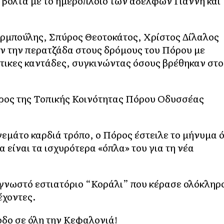
βόλτα με το ημερόπλοιο των αδελφών Γιάννη και
υρμπούλης, Σπύρος Θεοτοκάτος, Χρίστος Δίλαλος
 την περατζάδα στους δρόμους του Πόρου με
τικες καντάδες, συγκινώντας όσους βρέθηκαν στο
δρος της Τοπικής Κοινότητας Πόρου Οδυσσέας
γεμάτο καρδιά τρόπο, ο Πόρος έστειλε το μήνυμα ό
α είναι τα ισχυρότερα «όπλα» του για τη νέα
το γνωστό εστιατόριο “Κοράλι” που κέρασε ολόκληρ
έχοντες.
οδο σε όλη την Κεφαλονιά!