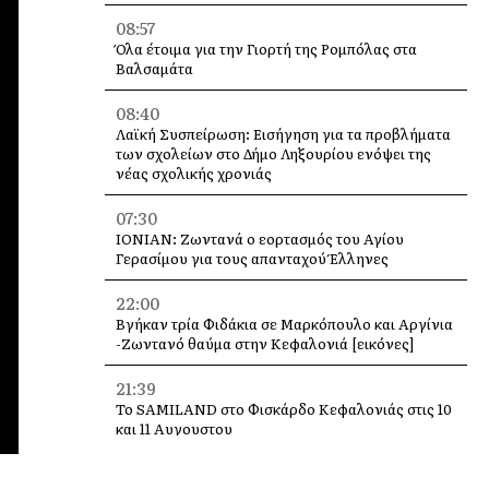
08:57
Όλα έτοιμα για την Γιορτή της Ρομπόλας στα
Βαλσαμάτα
08:40
Λαϊκή Συσπείρωση: Εισήγηση για τα προβλήματα
των σχολείων στο Δήμο Ληξουρίου ενόψει της
νέας σχολικής χρονιάς
07:30
IONIAN: Ζωντανά o εορτασμός του Αγίου
Γερασίμου για τους απανταχού Έλληνες
22:00
Βγήκαν τρία Φιδάκια σε Μαρκόπουλο και Αργίνια
-Ζωντανό θαύμα στην Κεφαλονιά [εικόνες]
21:39
Το SAMILAND στο Φισκάρδο Κεφαλονιάς στις 10
και 11 Αυγουστου
16:35