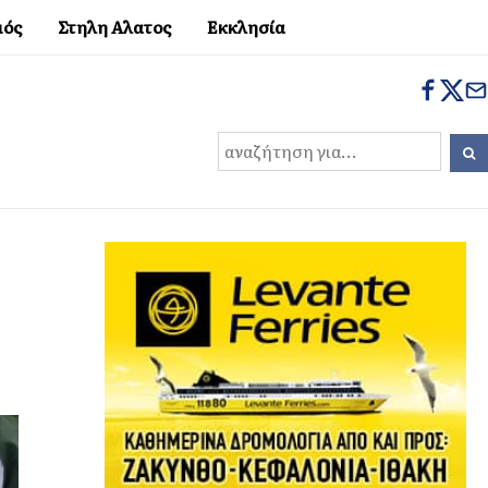
μός
Στηλη Αλατος
Εκκλησία