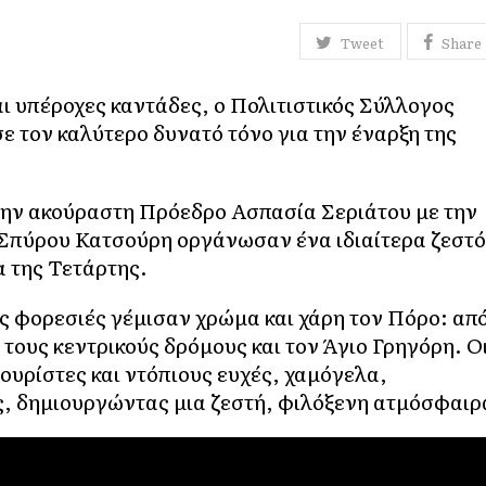
Tweet
Share
ι υπέροχες καντάδες, ο Πολιτιστικός Σύλλογος
τον καλύτερο δυνατό τόνο για την έναρξη της
την ακούραστη Πρόεδρο Ασπασία Σεριάτου με την
υ Σπύρου Κατσούρη οργάνωσαν ένα ιδιαίτερα ζεστό
α της Τετάρτης.
ς φορεσιές γέμισαν χρώμα και χάρη τον Πόρο: απ
ι τους κεντρικούς δρόμους και τον Άγιο Γρηγόρη. Ο
ουρίστες και ντόπιους ευχές, χαμόγελα,
, δημιουργώντας μια ζεστή, φιλόξενη ατμόσφαιρ