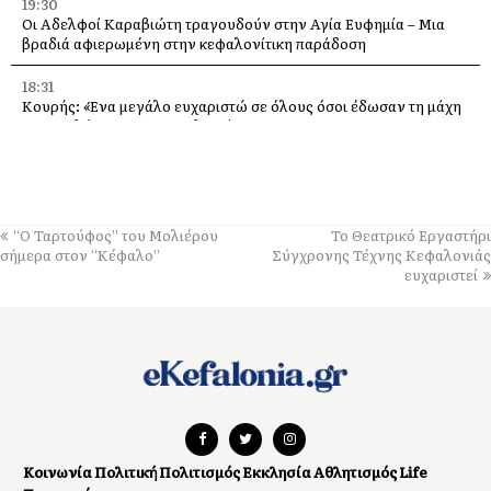
19:30
Οι Αδελφοί Καραβιώτη τραγουδούν στην Αγία Ευφημία – Μια
βραδιά αφιερωμένη στην κεφαλονίτικη παράδοση
18:31
Κουρής: «Ένα μεγάλο ευχαριστώ σε όλους όσοι έδωσαν τη μάχη
με τις φλόγες στην Κεφαλονιά»
18:28
Παράκληση προς την Υπεραγία Θεοτόκο στην Ιερά Μονή
Θεμάτων Πυλάρου
“Ο Ταρτούφος” του Μολιέρου
Το Θεατρικό Εργαστήρι
18:00
σήμερα στον “Κέφαλο”
Σύγχρονης Τέχνης Κεφαλονιάς
Η Χορωδία και Μαντολινάτα Αργοστολίου τραγουδά στο
ευχαριστεί
Καπανδρίτι
17:21
Λαϊκή Συσπείρωση: «Η φωτιά στη Λαγκάδα καίει εδώ και 13
μήνες – Άμεση παρέμβαση τώρα»
17:11
Προσοχή σε νέα ηλεκτρονική απάτη, με δήθεν email από τον e-
ΕΦΚΑ
Κοινωνία
Πολιτική
Πολιτισμός
Εκκλησία
Αθλητισμός
Life