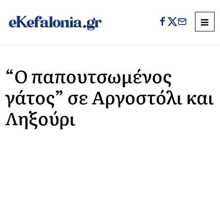
“Ο παπουτσωμένος
γάτος” σε Αργοστόλι και
Ληξούρι