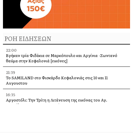
ΡΟΗ ΕΙΔΗΣΕΩΝ
22:00
Βγήκαν τρία Φιδάκια σε Μαρκόπουλο και Αργίνια -Ζωντανό
θαύμα στην Κεφαλονιά [εικόνες]
21:39
Το SAMILAND στο Φισκάρδο Κεφαλονιάς στις 10 και 11
Αυγουστου
16:35
Αργοστόλι: Την Τρίτη η Λιτάνευση της εικόνας του Αγ.
Σπυρίδωνα για τους σεισμούς του 53
13:58
Η Ελένη Μενεγάκη στο Φισκάρδο, στο εστιατόριο της Τασίας