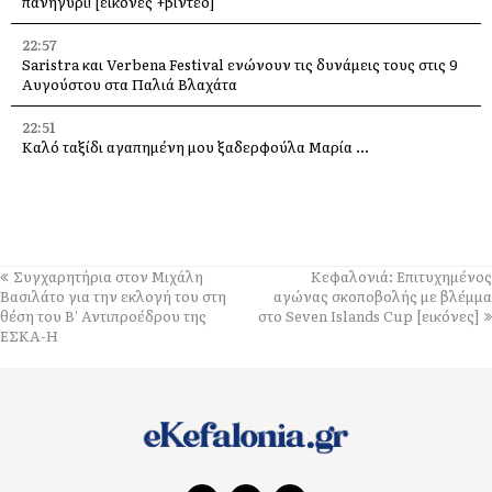
πανηγύρι! [εικόνες +βίντεο]
22:57
Saristra και Verbena Festival ενώνουν τις δυνάμεις τους στις 9
Αυγούστου στα Παλιά Βλαχάτα
22:51
Καλό ταξίδι αγαπημένη μου ξαδερφούλα Μαρία …
22:47
Η Κεφαλονιά στη σερβική τηλεόραση – Δημοσιογράφοι του PRVA
στο νησί για μεγάλα αφιερώματα
22:40
Συγχαρητήρια στον Μιχάλη
Κεφαλονιά: Επιτυχημένος
Πέθανε ο ηθοποιός Νίκος Καλογερόπουλος
Βασιλάτο για την εκλογή του στη
αγώνας σκοποβολής με βλέμμα
θέση του Β’ Αντιπροέδρου της
στο Seven Islands Cup [εικόνες]
22:30
ΕΣΚΑ-Η
Παράκληση στην Παναγία μας στην υπεραγία Θεοτόκο
Τραχονίων της Άτρου στα Ανδρεολάτα
16:11
Δήμος Ληξουρίου: Ομόφωνα συλλυπητήρια για την απώλεια της
Μαρίας Κατσιβέλη