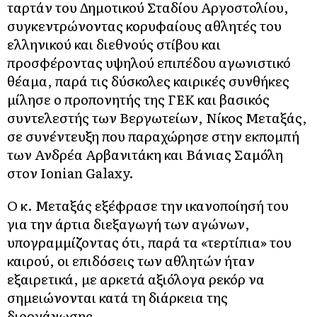
ταρτάν του Δημοτικού Σταδίου Αργοστολίου,
συγκεντρώνοντας κορυφαίους αθλητές του
ελληνικού και διεθνούς στίβου και
προσφέροντας υψηλού επιπέδου αγωνιστικό
θέαμα, παρά τις δύσκολες καιρικές συνθήκες
μίλησε ο προπονητής της ΓΕΚ και βασικός
συντελεστής των Βεργωτείων, Νίκος Μεταξάς,
σε συνέντευξη που παραχώρησε στην εκπομπή
των Ανδρέα Αρβανιτάκη και Βάνιας Σαμόλη
στον Ionian Galaxy.
Ο κ. Μεταξάς εξέφρασε την ικανοποίησή του
για την άρτια διεξαγωγή των αγώνων,
υπογραμμίζοντας ότι, παρά τα «τερτίπια» του
καιρού, οι επιδόσεις των αθλητών ήταν
εξαιρετικά, με αρκετά αξιόλογα ρεκόρ να
σημειώνονται κατά τη διάρκεια της
διοργάνωσης.