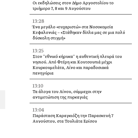
Οι εκδηλώσεις στον Δήμο Αργοστολίου το
τριήμερο 7, 8 και 9 Αυγούστου
13:28
Ένα μεγάλο «ευχαριστώ» στα Νοσοκομεία
Κεφαλονιάς – «Στάθηκαν δίπλα μας σε μια πολύ
δύσκολη στιγμή»
13:25
Στον “εθνικό κήρυκα” η αυθεντική πλευρά του
νησιού. Από Φτέρη και Κουτσουπιά μέχρι
Κουρκουμελάτα, Αίνο και παραδοσιακά
πανηγύρια
13:10
Τα άλογα του Αίνου, σύμμαχοι στην
αντιμετώπιση της πυρκαγιάς
13:04
Παράσταση Καραγκιόζη την Παρασκευή 7
Αυγούστου, στα Τουλιάτα Ερίσου
12:49