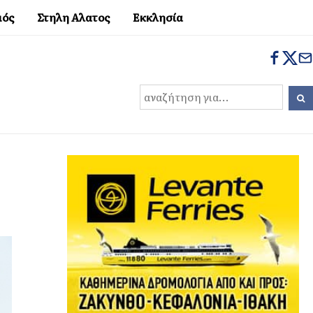
μός
Στηλη Αλατος
Εκκλησία