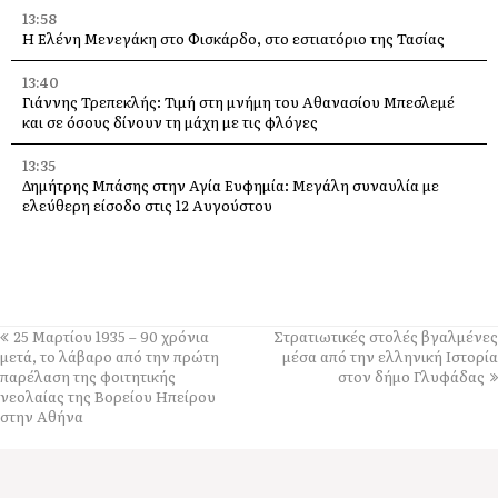
13:58
Η Ελένη Μενεγάκη στο Φισκάρδο, στο εστιατόριο της Τασίας
13:40
Γιάννης Τρεπεκλής: Τιμή στη μνήμη του Αθανασίου Μπεσλεμέ
και σε όσους δίνουν τη μάχη με τις φλόγες
13:35
Δημήτρης Μπάσης στην Αγία Ευφημία: Μεγάλη συναυλία με
ελεύθερη είσοδο στις 12 Αυγούστου
13:30
Οι εκδηλώσεις στον Δήμο Αργοστολίου το τριήμερο 7, 8 και 9
Αυγούστου
13:28
25 Μαρτίου 1935 – 90 χρόνια
Στρατιωτικές στολές βγαλμένες
Ένα μεγάλο «ευχαριστώ» στα Νοσοκομεία Κεφαλονιάς –
μετά, το λάβαρο από την πρώτη
μέσα από την ελληνική Ιστορία
«Στάθηκαν δίπλα μας σε μια πολύ δύσκολη στιγμή»
παρέλαση της φοιτητικής
στον δήμο Γλυφάδας
νεολαίας της Βορείου Ηπείρου
13:25
στην Αθήνα
Στον “εθνικό κήρυκα” η αυθεντική πλευρά του νησιού. Από
Φτέρη και Κουτσουπιά μέχρι Κουρκουμελάτα, Αίνο και
παραδοσιακά πανηγύρια