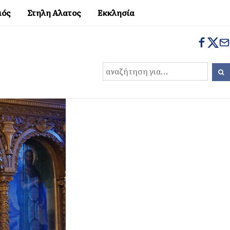
μός
Στηλη Αλατος
Εκκλησία