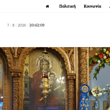
Πολιτική
Κοινωνία
7
|
8
|
2026
|
20:42:10