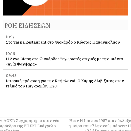
ΡΟΗ ΕΙΔΗΣΕΩΝ
10:17
Στο Tassia Restaurant στο Φισκάρδο ο Κώστας Παπανικολάου
10:16
Η Άννα Βίσση στο Φισκάρδο: Ξεχωριστές στιγμές με την μπάντα
«Αγία Φανφάρα»
09:43
Ιστορική πρόκριση για την Κεφαλονιά: Ο Χάρης Αλιβιζάτος στον
τελικό του Παγκοσμίου Κ20!
09:20
Εργατικό Κέντρο για Λαγκάδα: «Απαράδεκτη και με
ονοματεπώνυμο η επικίνδυνη κατάσταση»
09:13
ΑΟΚΙ: Συγχαρητήρια στον νέο
Ήταν 14 Ιουνίου 1987 όταν άλλαξε
Περιοδεία του Νίκου Καραθανασόπουλου στις πυρόπληκτες
πρόεδρο της ΕΠΣΚΙ Ευάγγελο
η μοίρα του ελληνικού μπάσκετ: Η
περιοχές του Ελειού – Πρόννων
Μαζαράκη
Ελλάδα στην κορυφή της