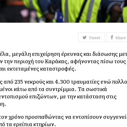
Tweet
Share
υέλα, μεγάλη επιχείρηση έρευνας και διάσωσης με
ν την περιοχή του Καράκας, αφήνοντας πίσω τους
και εκτεταμένες καταστροφές.
ς από 235 νεκρούς και 4.300 τραυματίες ενώ πολλο
ένοι κάτω από τα συντρίμμια. Τα σωστικά
εντοπισμού επιζώντων, με την κατάσταση στις
μη.
ε τον χρόνο προσπαθώντας να εντοπίσουν συγγενεί
πό τα ερείπια κτηρίων.