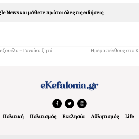
le News και μάθετε πρώτοι όλες τις ειδήσεις
εζουέλα – Γυναίκα ζητά
Ημέρα πένθους στο Κ
Πολιτική
Πολιτισμός
Εκκλησία
Αθλητισμός
Life