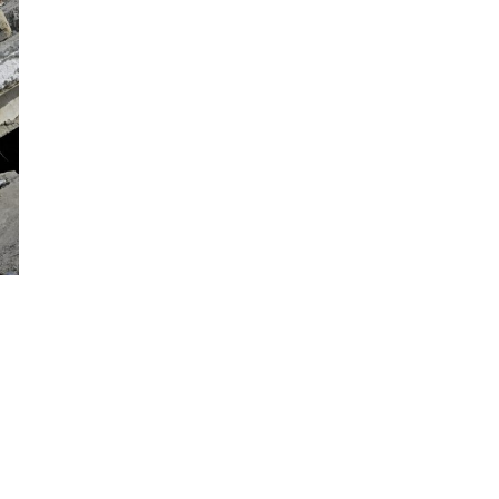
15:01
Τρικούβερτο γλέντι στο Πανηγύρι του Σωτήρος
στα Τραυλιάτα [εικόνες +βίντεο]
14:04
Η Κεφαλονιά πρωταγωνιστεί σε νέα δωρεάν
ψηφιακή τουριστική έκδοση με εξώφυλλο τη
βραβευμένη παραλία Φτέρη
13:59
Εγκαίνια της έκθεσης του Κώστα Ευαγγελάτου
στη σύγχρονη πινακοθήκη “villa Ροδόπη”, στις 8
Αυγούστου
13:37
Διακοπές στο Φισκάρδο κάνουν η Ελένη
Μενεγάκη με τον Μάκη Παντζόπουλο [βίντεο]
13:32
Με λαμπρότητα γιορτάστηκε η Μεταμόρφωση του
Σωτήρος, στα Μαυρικάτα [εικόνες]