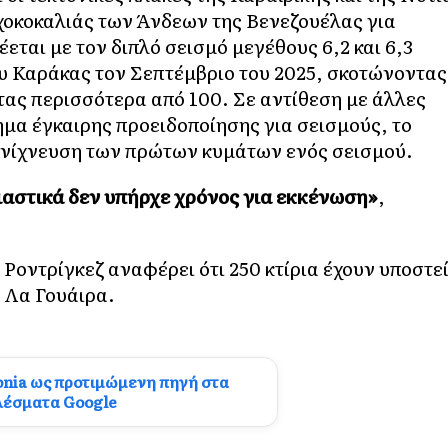
αχοκοκαλιάς των Άνδεων της Βενεζουέλας για
εται με τον διπλό σεισμό μεγέθους 6,2 και 6,3
του Καράκας τον Σεπτέμβριο του 2025, σκοτώνοντας
τας περισσότερα από 100. Σε αντίθεση με άλλες
ημα έγκαιρης προειδοποίησης για σεισμούς, το
 ανίχνευση των πρώτων κυμάτων ενός σεισμού.
σιαστικά δεν υπήρχε χρόνος για εκκένωση»
,
οντρίγκεζ αναφέρει ότι 250 κτίρια έχουν υποστε
η Λα Γουάιρα.
onia ως προτιμώμενη πηγή στα
λέσματα Google