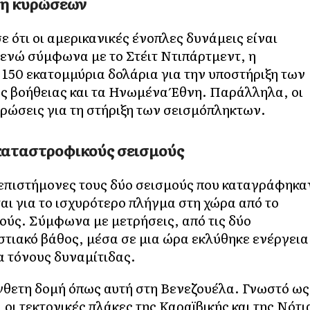
ση κυρώσεων
ότι οι αμερικανικές ένοπλες δυνάμεις είναι
 ενώ σύμφωνα με το Στέιτ Ντιπάρτμεντ, η
150 εκατομμύρια δολάρια για την υποστήριξη των
ς βοήθειας και τα Ηνωμένα Έθνη. Παράλληλα, οι
ρώσεις για τη στήριξη των σεισμόπληκτων.
 καταστροφικούς σεισμούς
 επιστήμονες τους δύο σεισμούς που καταγράφηκα
ι για το ισχυρότερο πλήγμα στη χώρα από το
ούς. Σύμφωνα με μετρήσεις, από τις δύο
εστιακό βάθος, μέσα σε μια ώρα εκλύθηκε ενέργεια
α τόνους δυναμίτιδας.
νθετη δομή όπως αυτή στη Βενεζουέλα. Γνωστό ως
οι τεκτονικές πλάκες της Καραϊβικής και της Νότι