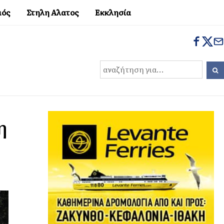
μός
Στηλη Αλατος
Εκκλησία
η