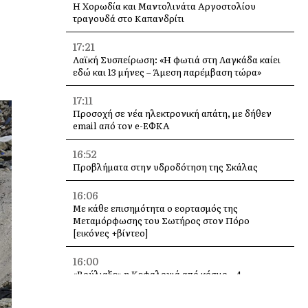
Η Χορωδία και Μαντολινάτα Αργοστολίου
τραγουδά στο Καπανδρίτι
17:21
Λαϊκή Συσπείρωση: «Η φωτιά στη Λαγκάδα καίει
εδώ και 13 μήνες – Άμεση παρέμβαση τώρα»
17:11
Προσοχή σε νέα ηλεκτρονική απάτη, με δήθεν
email από τον e-ΕΦΚΑ
16:52
Προβλήματα στην υδροδότηση της Σκάλας
16:06
Με κάθε επισημότητα ο εορτασμός της
Μεταμόρφωσης του Σωτήρος στον Πόρο
[εικόνες +βίντεο]
16:00
«Βούλιαξε» η Κεφαλονιά από κόσμο – 4
κρουαζιερόπλοια και χιλιάδες επισκέπτες σε
Αργοστόλι και Σάμη