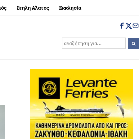
μός
Στηλη Αλατος
Εκκλησία