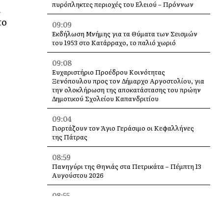
πυρόπληκτες περιοχές του Ελειού – Πρόννων
α
το
09:09
Εκδήλωση Μνήμης για τα Θύματα των Σεισμών
του 1953 στο Κατάρραχο, το παλιό χωριό
09:08
Ευχαριστήριο Προέδρου Κοινότητας
Ξενόπουλου προς τον Δήμαρχο Αργοστολίου, για
την ολοκλήρωση της αποκατάστασης του πρώην
Δημοτικού Σχολείου Καπανδριτίου
09:04
Γιορτάζουν τον Άγιο Γεράσιμο οι Κεφαλλήνες
της Πάτρας
08:59
Πανηγύρι της Θηνιάς στα Πετρικάτα – Πέμπτη 13
Αυγούστου 2026
08:55
Ποιητική βραδιά απόψε στο Τσακαρισιάνο απο
τον Πολιτιστικό Σύλλογο “Το Πυργί”