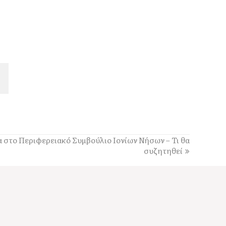
08:53
Λειβαθώνιος, επί χρόνια εικόνες, όταν οι
άνθρωποι θέλουν, μπορούν! [εικόνες]
08:48
Στο Εργατικό Κέντρο Κεφαλονιάς η παρουσίαση
του βιβλίου του Λάμπρου Κουλουμπαρίτση
06:16
Στην ΕΠΣΚΙ ο Γιάννης Λυκούδης – Συνάντηση με
τον νέο Πρόεδρο Βαγγέλη Μαζαράκη
20:00
α στο Περιφερειακό Συμβούλιο Ιονίων Νήσων – Τι θα
Τσάρλι Τσάπλιν: Η τελευταία φωτογραφία δύο
συζητηθεί
μήνες πριν το θάνατό του [εικόνα]
19:30
Οι Αδελφοί Καραβιώτη τραγουδούν στην Αγία
Ευφημία – Μια βραδιά αφιερωμένη στην
κεφαλονίτικη παράδοση
18:31