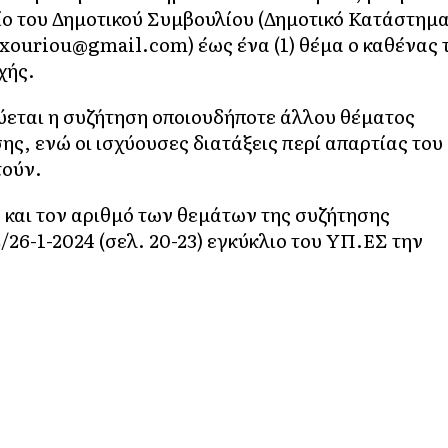
ο του Δημοτικού Συμβουλίου (Δημοτικό Κατάστημ
ixouriou@gmail.com) έως ένα (1) θέμα ο καθένας 
χής.
εται η συζήτηση οποιουδήποτε άλλου θέματος
ς, ενώ οι ισχύουσες διατάξεις περί απαρτίας του
τούν.
α και τον αριθμό των θεμάτων της συζήτησης
2/26-1-2024 (σελ. 20-23) εγκύκλιο του ΥΠ.ΕΣ την