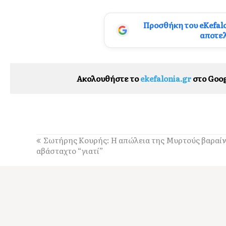
Προσθήκη του eKefal
αποτε
Ακολουθήστε το
ekefalonia.gr
στο Goog
Σωτήρης Κουρής: Η απώλεια της Μυρτούς βαραίνε
αβάσταχτο “γιατί”