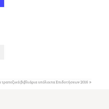
Η Χορωδία και Μαντολινάτα Αργοστολίου
τραγουδά στο Καπανδρίτι
17:21
Λαϊκή Συσπείρωση: «Η φωτιά στη Λαγκάδα καίει
εδώ και 13 μήνες – Άμεση παρέμβαση τώρα»
17:11
Προσοχή σε νέα ηλεκτρονική απάτη, με δήθεν
email από τον e-ΕΦΚΑ
16:52
Προβλήματα στην υδροδότηση της Σκάλας
16:06
Με κάθε επισημότητα ο εορτασμός της
Μεταμόρφωσης του Σωτήρος στον Πόρο
α τραπεζικά βιβλιάρια υπόλοιπα Επιδοτήσεων 2016
[εικόνες +βίντεο]