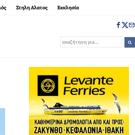
μός
Στηλη Αλατος
Εκκλησία