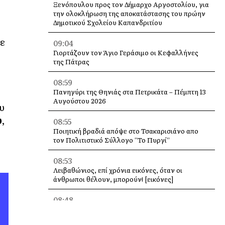
Ξενόπουλου προς τον Δήμαρχο Αργοστολίου, για
την ολοκλήρωση της αποκατάστασης του πρώην
Δημοτικού Σχολείου Καπανδριτίου
σε
09:04
Γιορτάζουν τον Άγιο Γεράσιμο οι Κεφαλλήνες
της Πάτρας
08:59
Πανηγύρι της Θηνιάς στα Πετρικάτα – Πέμπτη 13
Αυγούστου 2026
υ
υ
,
08:55
Ποιητική βραδιά απόψε στο Τσακαρισιάνο απο
τον Πολιτιστικό Σύλλογο “Το Πυργί”
08:53
Λειβαθώνιος, επί χρόνια εικόνες, όταν οι
άνθρωποι θέλουν, μπορούν! [εικόνες]
08:48
Στο Εργατικό Κέντρο Κεφαλονιάς η παρουσίαση
του βιβλίου του Λάμπρου Κουλουμπαρίτση