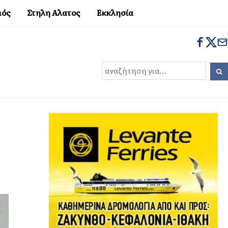
μός
Στηλη Αλατος
Εκκλησία