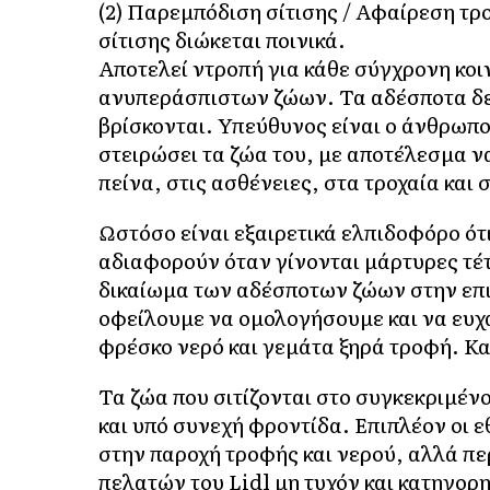
(2) Παρεμπόδιση σίτισης / Αφαίρεση τρ
σίτισης διώκεται ποινικά.
Αποτελεί ντροπή για κάθε σύγχρονη κοι
ανυπεράσπιστων ζώων. Τα αδέσποτα δεν
βρίσκονται. Υπεύθυνος είναι ο άνθρωπο
στειρώσει τα ζώα του, με αποτέλεσμα ν
πείνα, στις ασθένειες, στα τροχαία και 
Ωστόσο είναι εξαιρετικά ελπιδοφόρο ότ
αδιαφορούν όταν γίνονται μάρτυρες τέ
δικαίωμα των αδέσποτων ζώων στην επιβ
οφείλουμε να ομολογήσουμε και να ευχ
φρέσκο νερό και γεμάτα ξηρά τροφή. Και
Τα ζώα που σιτίζονται στο συγκεκριμέν
και υπό συνεχή φροντίδα. Επιπλέον οι ε
στην παροχή τροφής και νερού, αλλά π
πελατών του Lidl μη τυχόν και κατηγορ