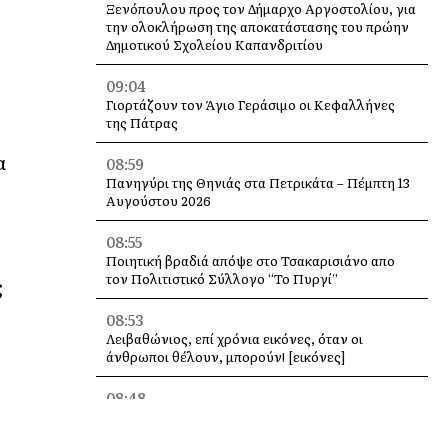
Ξενόπουλου προς τον Δήμαρχο Αργοστολίου, για
την ολοκλήρωση της αποκατάστασης του πρώην
Δημοτικού Σχολείου Καπανδριτίου
09:04
Γιορτάζουν τον Άγιο Γεράσιμο οι Κεφαλλήνες
της Πάτρας
α
08:59
Πανηγύρι της Θηνιάς στα Πετρικάτα – Πέμπτη 13
Αυγούστου 2026
08:55
Ποιητική βραδιά απόψε στο Τσακαρισιάνο απο
τον Πολιτιστικό Σύλλογο “Το Πυργί”
ς
08:53
Λειβαθώνιος, επί χρόνια εικόνες, όταν οι
άνθρωποι θέλουν, μπορούν! [εικόνες]
08:48
Στο Εργατικό Κέντρο Κεφαλονιάς η παρουσίαση
του βιβλίου του Λάμπρου Κουλουμπαρίτση