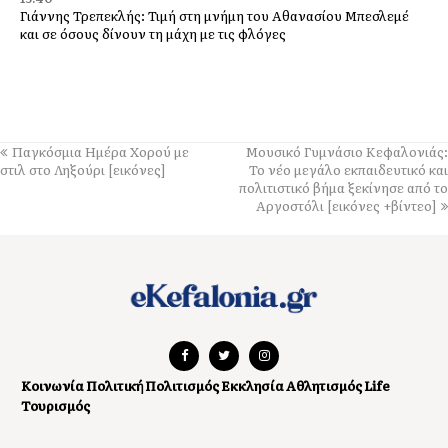
Γιάννης Τρεπεκλής: Τιμή στη μνήμη του Αθανασίου Μπεσλεμέ
και σε όσους δίνουν τη μάχη με τις φλόγες
13:35
Δημήτρης Μπάσης στην Αγία Ευφημία: Μεγάλη συναυλία με
ελεύθερη είσοδο στις 12 Αυγούστου
13:30
Παγκόσμια Ημέρα Χορού με
Μουσικό Γυμνάσιο Κεφαλονιάς:
Οι εκδηλώσεις στον Δήμο Αργοστολίου το τριήμερο 7, 8 και 9
στιλ στο Ληξούρι [εικόνες]
Το νέο μεγάλο εκπαιδευτικό και
Αυγούστου
πολιτιστικό βήμα ξεκίνησε από το
Αργοστόλι [εικόνες +βίντεο]
13:28
Ένα μεγάλο «ευχαριστώ» στα Νοσοκομεία Κεφαλονιάς –
«Στάθηκαν δίπλα μας σε μια πολύ δύσκολη στιγμή»
13:25
Στον “εθνικό κήρυκα” η αυθεντική πλευρά του νησιού. Από
Φτέρη και Κουτσουπιά μέχρι Κουρκουμελάτα, Αίνο και
παραδοσιακά πανηγύρια
Κοινωνία
Πολιτική
Πολιτισμός
Εκκλησία
Αθλητισμός
Life
13:10
Τουρισμός
Τα άλογα του Αίνου, σύμμαχοι στην αντιμετώπιση της πυρκαγιάς
13:04