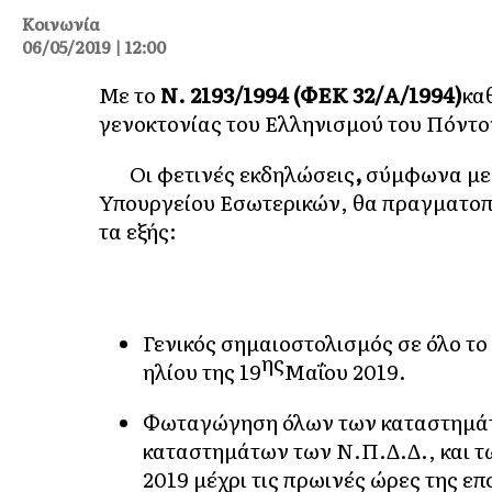
Κοινωνία
06/05/2019 | 12:00
Με το
Ν. 2193/1994 (ΦΕΚ 32/Α΄/1994)
κα
γενοκτονίας του Ελληνισμού του Πόντο
Οι φετινές εκδηλώσεις
,
σύμφωνα με 
Υπουργείου Εσωτερικών, θα πραγματοπ
τα εξής:
Γενικός σημαιοστολισμός σε όλο το
ης
ηλίου της 19
Μαΐου 2019.
Φωταγώγηση όλων των καταστημάτω
καταστημάτων των Ν.Π.Δ.Δ., και τω
2019 μέχρι τις πρωινές ώρες της ε