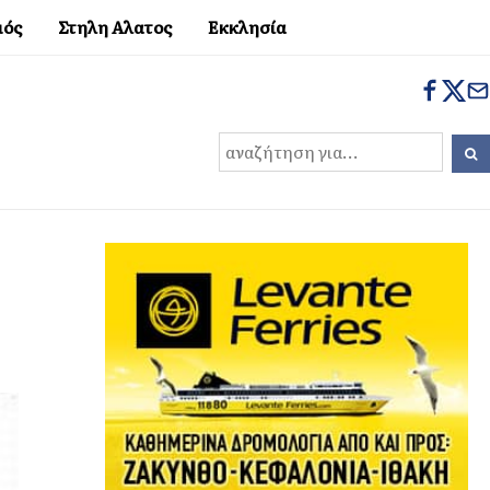
μός
Στηλη Αλατος
Εκκλησία