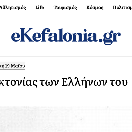
Αθλητισμός
Life
Τουρισμός
Κόσμος
Πολιτισ
κή 19 Μαΐου
κτονίας των Ελλήνων του