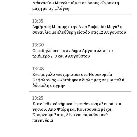
Αθανασίου Μπεσλεμέ και σε όσους δίνουν τη
μάχη με τις φλόγες
13:35
Δημήτρης Μπάσης στην Αγία Ευφημία: Μεγάλη
συναυλία με ελεύθερη είσοδο στις 12 Αυγούστου
13:30
Οι εκδηλώσεις στον Δήμο Αργοστολίου το
τριήμερο 7, 8 και 9 Αυγούστου
13:28
Ένα μεγάλο «ευχαριστώ» στα Νοσοκομεία
Κεφαλονιάς – «Στάθηκαν δίπλα μας σε μια πολύ
δύσκολη στιγμή»
13:25
Στον “εθνικό κήρυκα” η αυθεντική πλευρά του
νησιού. Από Φτέρη και Κουτσουπιά μέχρι
Κουρκουμελάτα, Αίνο και παραδοσιακά
πανηγύρια
13:10