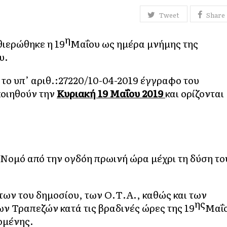
Tweet
Share
η
θιερώθηκε η 19
Μαΐου ως ημέρα μνήμης της
υ.
το υπ’ αριθ.:27220/10-04-2019 έγγραφο του
οιηθούν την
Κυριακή 19 Μαΐου 2019
και ορίζονται
 Νομό από την ογδόη πρωινή ώρα μέχρι τη δύση το
ν του δημοσίου, των Ο.Τ.Α., καθώς και των
ης
ν Τραπεζών κατά τις βραδινές ώρες της 19
Μαΐ
πομένης.