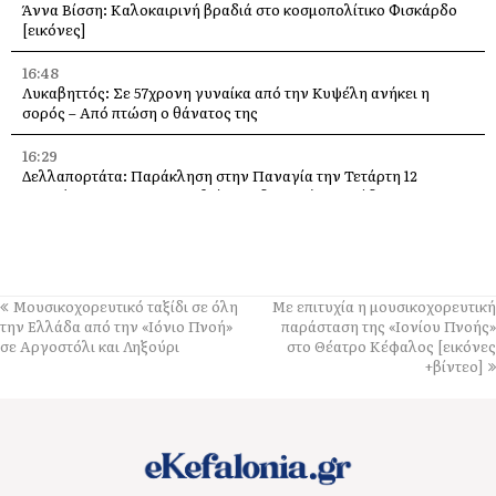
Άννα Βίσση: Καλοκαιρινή βραδιά στο κοσμοπολίτικο Φισκάρδο
[εικόνες]
16:48
Λυκαβηττός: Σε 57χρονη γυναίκα από την Κυψέλη ανήκει η
σορός – Από πτώση ο θάνατος της
16:29
Δελλαπορτάτα: Παράκληση στην Παναγία την Τετάρτη 12
Αυγούστου –Θα προσφερθεί παραδοσιακή ριγανάδα
15:33
Ο Θοδωρής Φέρρης στις 12 Αυγούστου, στο Δημοτικό Γήπεδο
Αργοστολίου
Μουσικοχορευτικό ταξίδι σε όλη
Με επιτυχία η μουσικοχορευτική
13:59
την Ελλάδα από την «Ιόνιο Πνοή»
παράσταση της «Ιονίου Πνοής»
Απόψε τα εγκαίνια της έκθεσης του Κώστα Ευαγγελάτου στη
σε Αργοστόλι και Ληξούρι
στο Θέατρο Κέφαλος [εικόνες
σύγχρονη πινακοθήκη “villa Ροδόπη”
+βίντεο]
11:58
Δύο παλέτες εμφιαλωμένο νερό στους εθελοντές Ελειού–
Πρόννων – Το «ευχαριστώ» στον Χρήστο Κόκκολη
11:55