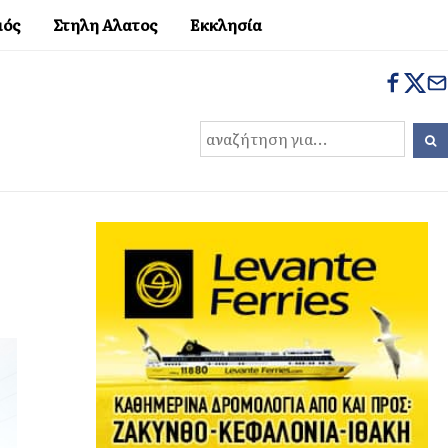
μός
Στηλη Αλατος
Εκκλησία