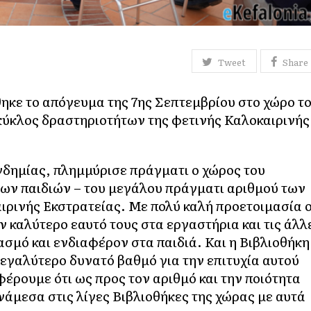
Tweet
Share
ηκε το απόγευμα της 7ης Σεπτεμβρίου στο χώρο τ
ύκλος δραστηριοτήτων της φετινής Καλοκαιρινής
νδημίας, πλημμύρισε πράγματι ο χώρος του
των παιδιών – του μεγάλου πράγματι αριθμού των
αιρινής Εκστρατείας. Με πολύ καλή προετοιμασία ο
 καλύτερο εαυτό τους στα εργαστήρια και τις άλλ
σμό και ενδιαφέρον στα παιδιά. Και η Βιβλιοθήκη
εγαλύτερο δυνατό βαθμό για την επιτυχία αυτού
έρουμε ότι ως προς τον αριθμό και την ποιότητα
μεσα στις λίγες Βιβλιοθήκες της χώρας με αυτά