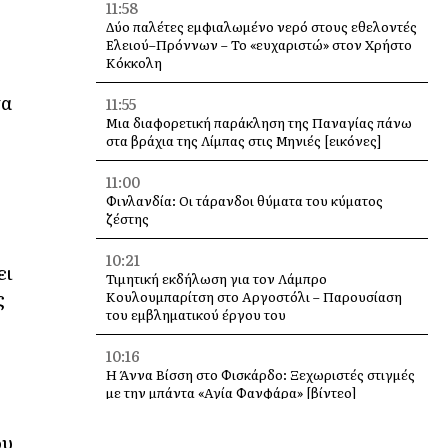
11:58
Δύο παλέτες εμφιαλωμένο νερό στους εθελοντές
Ελειού–Πρόννων – Το «ευχαριστώ» στον Χρήστο
Κόκκολη
τα
11:55
Μια διαφορετική παράκληση της Παναγίας πάνω
στα βράχια της Λίμπας στις Μηνιές [εικόνες]
11:00
Φινλανδία: Οι τάρανδοι θύματα του κύματος
ζέστης
10:21
ει
Τιμητική εκδήλωση για τον Λάμπρο
ς
Κουλουμπαρίτση στο Αργοστόλι – Παρουσίαση
του εμβληματικού έργου του
10:16
Η Άννα Βίσση στο Φισκάρδο: Ξεχωριστές στιγμές
με την μπάντα «Αγία Φανφάρα» [βίντεο]
10:00
ου