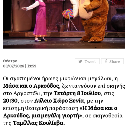
Θέατρο
Tweet
Share
03/07/2026 | 13:59
Οι αγαπημένοι ήρωες μικρών και μεγάλων, η
Μάσα και ο Αρκούδος
, ζωντανεύουν επί σκηνής
στο Αργοστόλι, την
Τετάρτη 8 Ιουλίου
, στις
20:30
, στον
Αύλειο Χώρο Ξενία
, με την
επίσημη θεατρική παράσταση
«Η Μάσα και ο
Αρκούδος, μια μεγάλη γιορτή»
, σε σκηνοθεσία
της
Ταμίλλας Κουλίεβα
.