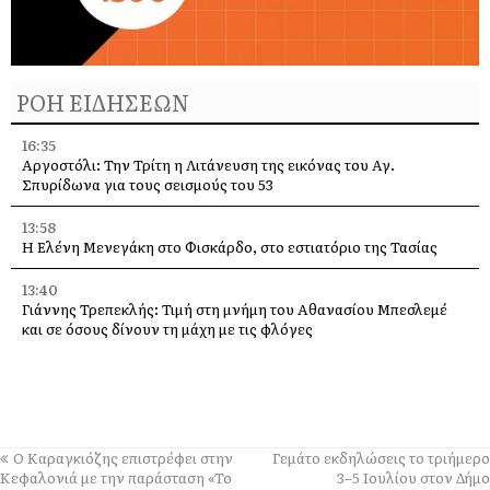
ΡΟΗ ΕΙΔΗΣΕΩΝ
16:35
Αργοστόλι: Την Τρίτη η Λιτάνευση της εικόνας του Αγ.
Σπυρίδωνα για τους σεισμούς του 53
13:58
Η Ελένη Μενεγάκη στο Φισκάρδο, στο εστιατόριο της Τασίας
13:40
Γιάννης Τρεπεκλής: Τιμή στη μνήμη του Αθανασίου Μπεσλεμέ
και σε όσους δίνουν τη μάχη με τις φλόγες
13:35
Δημήτρης Μπάσης στην Αγία Ευφημία: Μεγάλη συναυλία με
ελεύθερη είσοδο στις 12 Αυγούστου
13:30
Ο Καραγκιόζης επιστρέφει στην
Γεμάτο εκδηλώσεις το τριήμερο
Οι εκδηλώσεις στον Δήμο Αργοστολίου το τριήμερο 7, 8 και 9
Κεφαλονιά με την παράσταση «Το
3–5 Ιουλίου στον Δήμο